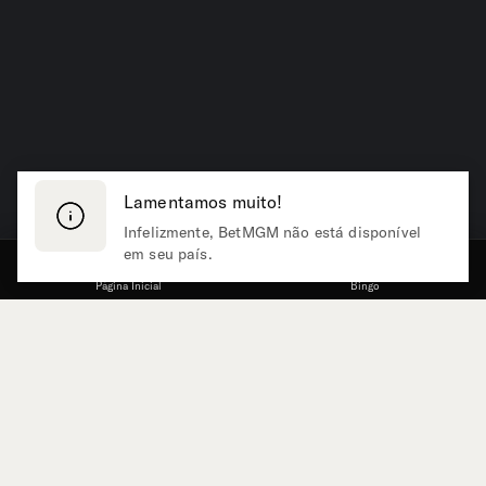
Lamentamos muito!
Infelizmente, BetMGM não está disponível
em seu país.
Página Inicial
Bingo
BAIXE O APLICATIVO BETMGM BRASIL