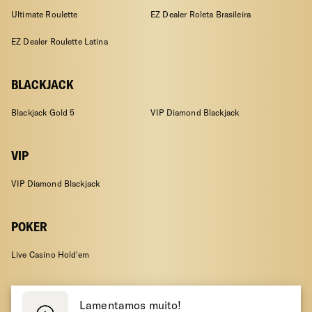
Ultimate Roulette
EZ Dealer Roleta Brasileira
EZ Dealer Roulette Latina
BLACKJACK
Blackjack Gold 5
VIP Diamond Blackjack
VIP
VIP Diamond Blackjack
POKER
Live Casino Hold'em
Lamentamos muito!