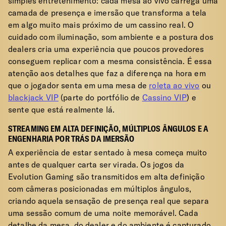
simples entretenimento: cada mesa ao vivo carrega uma
camada de presença e imersão que transforma a tela
em algo muito mais próximo de um cassino real. O
cuidado com iluminação, som ambiente e a postura dos
dealers cria uma experiência que poucos provedores
conseguem replicar com a mesma consistência. É essa
atenção aos detalhes que faz a diferença na hora em
que o jogador senta em uma mesa de
roleta ao vivo
ou
blackjack VIP
(parte do portfólio de
Cassino VIP
) e
sente que está realmente lá.
STREAMING EM ALTA DEFINIÇÃO, MÚLTIPLOS ÂNGULOS E A
ENGENHARIA POR TRÁS DA IMERSÃO
A experiência de estar sentado à mesa começa muito
antes de qualquer carta ser virada. Os jogos da
Evolution Gaming são transmitidos em alta definição
com câmeras posicionadas em múltiplos ângulos,
criando aquela sensação de presença real que separa
uma sessão comum de uma noite memorável. Cada
detalhe da mesa, do dealer e do ambiente é capturado