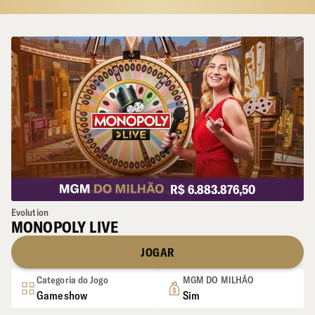
R$ 6.883.876,50
Evolution
MONOPOLY LIVE
JOGAR
Categoria do Jogo
MGM DO MILHÃO
Gameshow
Sim