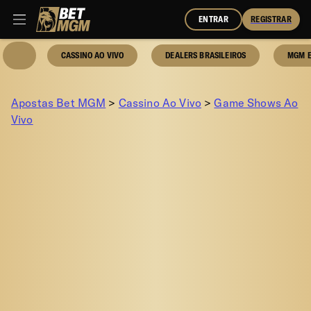
ENTRAR
REGISTRAR
CASSINO AO VIVO
DEALERS BRASILEIROS
MGM E
Apostas Bet MGM
>
Cassino Ao Vivo
>
Game Shows Ao
Vivo