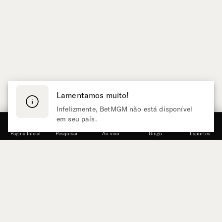
Lamentamos muito!
Infelizmente, BetMGM não está disponível
em seu país.
Página Inicial
Pesquisar
Ao vivo
Bingo
Esportes
Trazido para você por