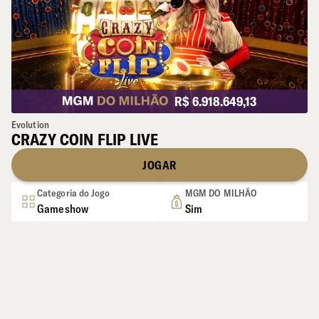
R$ 6.918.649,13
Evolution
CRAZY COIN FLIP LIVE
JOGAR
Categoria do Jogo
MGM DO MILHÃO
Gameshow
Sim