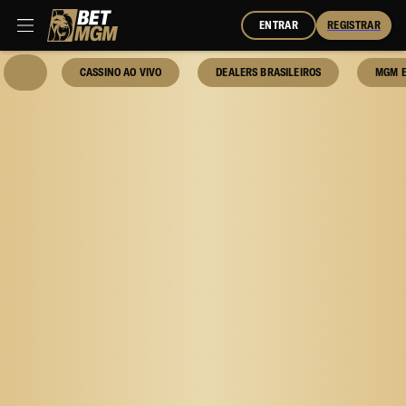
ENTRAR
REGISTRAR
CASSINO AO VIVO
DEALERS BRASILEIROS
MGM E