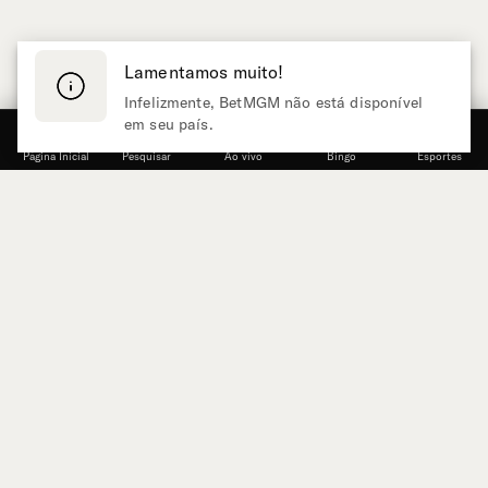
Lamentamos muito!
Infelizmente, BetMGM não está disponível
em seu país.
Página Inicial
Pesquisar
Ao vivo
Bingo
Esportes
Trazido para você por
BAIXE O APLICATIVO BETMGM BRASIL
BAIXE O APLICATIVO BETMGM BRASIL