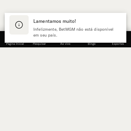
Lamentamos muito!
Infelizmente, BetMGM não está disponível
em seu país.
Página Inicial
Pesquisar
Ao vivo
Bingo
Esportes
Trazido para você por
BAIXE O APLICATIVO BETMGM BRASIL
MÍDIA SOCIAL