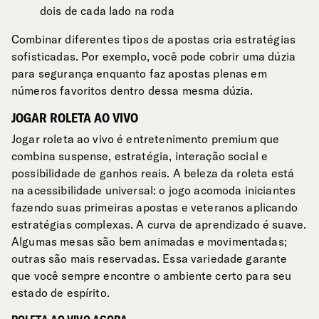
dois de cada lado na roda
Combinar diferentes tipos de apostas cria estratégias
sofisticadas. Por exemplo, você pode cobrir uma dúzia
para segurança enquanto faz apostas plenas em
números favoritos dentro dessa mesma dúzia.
JOGAR ROLETA AO VIVO
Jogar roleta ao vivo é entretenimento premium que
combina suspense, estratégia, interação social e
possibilidade de ganhos reais. A beleza da roleta está
na acessibilidade universal: o jogo acomoda iniciantes
fazendo suas primeiras apostas e veteranos aplicando
estratégias complexas. A curva de aprendizado é suave.
Algumas mesas são bem animadas e movimentadas;
outras são mais reservadas. Essa variedade garante
que você sempre encontre o ambiente certo para seu
estado de espírito.