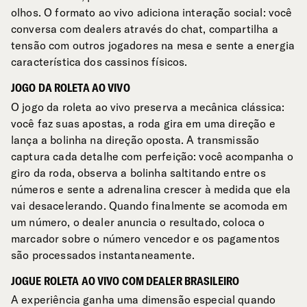
olhos. O formato ao vivo adiciona interação social: você
conversa com dealers através do chat, compartilha a
tensão com outros jogadores na mesa e sente a energia
característica dos cassinos físicos.
JOGO DA ROLETA AO VIVO
O jogo da roleta ao vivo preserva a mecânica clássica:
você faz suas apostas, a roda gira em uma direção e
lança a bolinha na direção oposta. A transmissão
captura cada detalhe com perfeição: você acompanha o
giro da roda, observa a bolinha saltitando entre os
números e sente a adrenalina crescer à medida que ela
vai desacelerando. Quando finalmente se acomoda em
um número, o dealer anuncia o resultado, coloca o
marcador sobre o número vencedor e os pagamentos
são processados instantaneamente.
JOGUE ROLETA AO VIVO COM DEALER BRASILEIRO
A experiência ganha uma dimensão especial quando