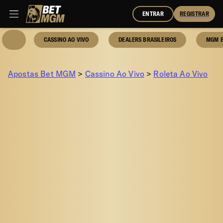
ENTRAR
REGISTRAR
CASSINO AO VIVO
DEALERS BRASILEIROS
MGM E
Apostas Bet MGM
>
Cassino Ao Vivo
>
Roleta Ao Vivo