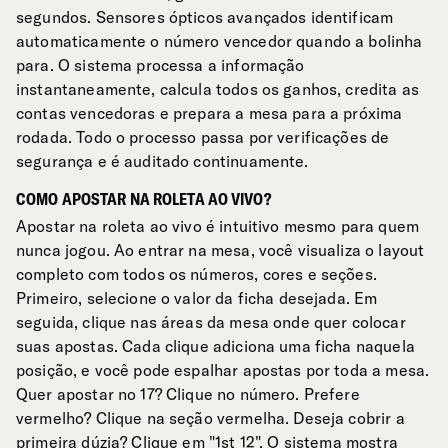
segundos. Sensores ópticos avançados identificam
automaticamente o número vencedor quando a bolinha
para. O sistema processa a informação
instantaneamente, calcula todos os ganhos, credita as
contas vencedoras e prepara a mesa para a próxima
rodada. Todo o processo passa por verificações de
segurança e é auditado continuamente.
COMO APOSTAR NA ROLETA AO VIVO?
Apostar na roleta ao vivo é intuitivo mesmo para quem
nunca jogou. Ao entrar na mesa, você visualiza o layout
completo com todos os números, cores e seções.
Primeiro, selecione o valor da ficha desejada. Em
seguida, clique nas áreas da mesa onde quer colocar
suas apostas. Cada clique adiciona uma ficha naquela
posição, e você pode espalhar apostas por toda a mesa.
Quer apostar no 17? Clique no número. Prefere
vermelho? Clique na seção vermelha. Deseja cobrir a
primeira dúzia? Clique em "1st 12". O sistema mostra