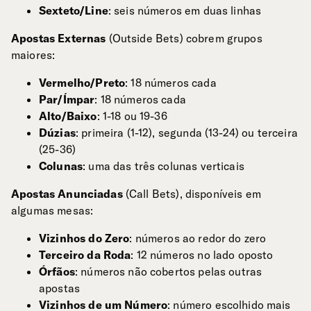
Sexteto/Line
: seis números em duas linhas
Apostas Externas
(Outside Bets) cobrem grupos
maiores:
Vermelho/Preto
: 18 números cada
Par/Ímpar
: 18 números cada
Alto/Baixo
: 1-18 ou 19-36
Dúzias
: primeira (1-12), segunda (13-24) ou terceira
(25-36)
Colunas
: uma das três colunas verticais
Apostas Anunciadas
(Call Bets), disponíveis em
algumas mesas:
Vizinhos do Zero
: números ao redor do zero
Terceiro da Roda
: 12 números no lado oposto
Órfãos
: números não cobertos pelas outras
apostas
Vizinhos de um Número
: número escolhido mais