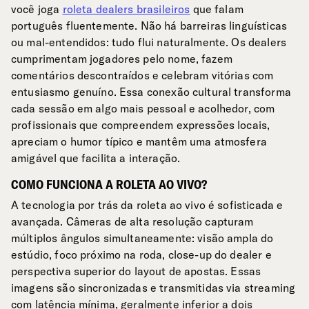
você joga
roleta dealers brasileiros
que falam
português fluentemente. Não há barreiras linguísticas
ou mal-entendidos: tudo flui naturalmente. Os dealers
cumprimentam jogadores pelo nome, fazem
comentários descontraídos e celebram vitórias com
entusiasmo genuíno. Essa conexão cultural transforma
cada sessão em algo mais pessoal e acolhedor, com
profissionais que compreendem expressões locais,
apreciam o humor típico e mantêm uma atmosfera
amigável que facilita a interação.
COMO FUNCIONA A ROLETA AO VIVO?
A tecnologia por trás da roleta ao vivo é sofisticada e
avançada. Câmeras de alta resolução capturam
múltiplos ângulos simultaneamente: visão ampla do
estúdio, foco próximo na roda, close-up do dealer e
perspectiva superior do layout de apostas. Essas
imagens são sincronizadas e transmitidas via streaming
com latência mínima, geralmente inferior a dois