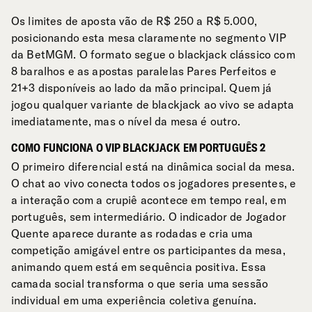
Os limites de aposta vão de R$ 250 a R$ 5.000,
posicionando esta mesa claramente no segmento VIP
da BetMGM. O formato segue o blackjack clássico com
8 baralhos e as apostas paralelas Pares Perfeitos e
21+3 disponíveis ao lado da mão principal. Quem já
jogou qualquer variante de blackjack ao vivo se adapta
imediatamente, mas o nível da mesa é outro.
COMO FUNCIONA O VIP BLACKJACK EM PORTUGUÊS 2
O primeiro diferencial está na dinâmica social da mesa.
O chat ao vivo conecta todos os jogadores presentes, e
a interação com a crupiê acontece em tempo real, em
português, sem intermediário. O indicador de Jogador
Quente aparece durante as rodadas e cria uma
competição amigável entre os participantes da mesa,
animando quem está em sequência positiva. Essa
camada social transforma o que seria uma sessão
individual em uma experiência coletiva genuína.