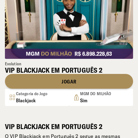
R$ 6.898.228,63
Evolution
VIP BLACKJACK EM PORTUGUÊS 2
JOGAR
Categoria do Jogo
MGM DO MILHÃO
Blackjack
Sim
VIP BLACKJACK EM PORTUGUÊS 2
O VIP Blackjack em Português 2 segue as mesmas