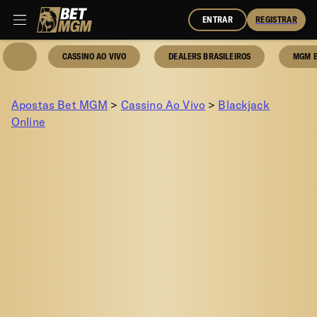
ENTRAR
REGISTRAR
CASSINO AO VIVO
DEALERS BRASILEIROS
MGM E
Apostas Bet MGM
>
Cassino Ao Vivo
>
Blackjack
Online