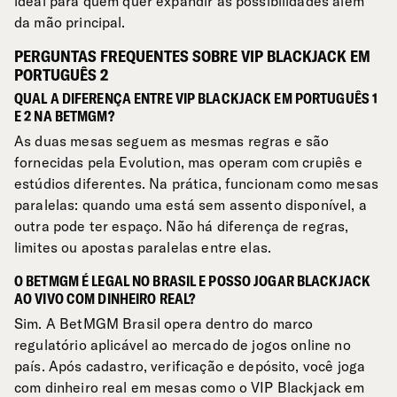
ideal para quem quer expandir as possibilidades além
da mão principal.
PERGUNTAS FREQUENTES SOBRE VIP BLACKJACK EM
PORTUGUÊS 2
QUAL A DIFERENÇA ENTRE VIP BLACKJACK EM PORTUGUÊS 1
E 2 NA BETMGM?
As duas mesas seguem as mesmas regras e são
fornecidas pela Evolution, mas operam com crupiês e
estúdios diferentes. Na prática, funcionam como mesas
paralelas: quando uma está sem assento disponível, a
outra pode ter espaço. Não há diferença de regras,
limites ou apostas paralelas entre elas.
O BETMGM É LEGAL NO BRASIL E POSSO JOGAR BLACKJACK
AO VIVO COM DINHEIRO REAL?
Sim. A BetMGM Brasil opera dentro do marco
regulatório aplicável ao mercado de jogos online no
país. Após cadastro, verificação e depósito, você joga
com dinheiro real em mesas como o VIP Blackjack em