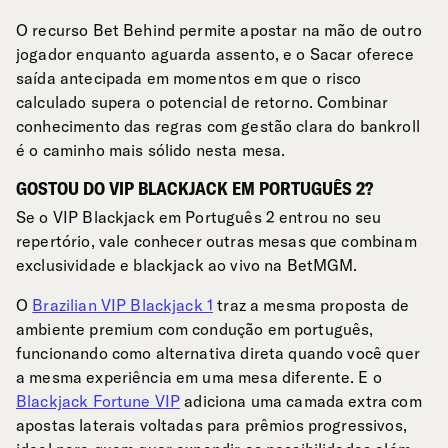
O recurso Bet Behind permite apostar na mão de outro
jogador enquanto aguarda assento, e o Sacar oferece
saída antecipada em momentos em que o risco
calculado supera o potencial de retorno. Combinar
conhecimento das regras com gestão clara do bankroll
é o caminho mais sólido nesta mesa.
GOSTOU DO VIP BLACKJACK EM PORTUGUÊS 2?
Se o VIP Blackjack em Português 2 entrou no seu
repertório, vale conhecer outras mesas que combinam
exclusividade e blackjack ao vivo na BetMGM.
O
Brazilian VIP Blackjack 1
traz a mesma proposta de
ambiente premium com condução em português,
funcionando como alternativa direta quando você quer
a mesma experiência em uma mesa diferente. E o
Blackjack Fortune VIP
adiciona uma camada extra com
apostas laterais voltadas para prêmios progressivos,