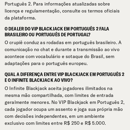
Português 2. Para informações atualizadas sobre
licença e regulamentação, consulte os termos oficiais
da plataforma.
O DEALER DO VIP BLACKJACK EM PORTUGUÊS 2 FALA
BRASILEIRO OU PORTUGUÊS DE PORTUGAL?
O crupiê conduz as rodadas em português brasileiro. A
comunicação no chat e durante a transmissão ao vivo
acontece com vocabulário e sotaque do Brasil, sem
adaptações para o português europeu.
QUAL A DIFERENÇA ENTRE VIP BLACKJACK EM PORTUGUÊS 2
E O INFINITE BLACKJACK AO VIVO?
O Infinite Blackjack aceita jogadores ilimitados na
mesma mão compartilhada, com limites de entrada
geralmente menores. No VIP Blackjack em Português 2,
cada jogador ocupa um assento e joga sua própria mão
com decisões independentes, em um ambiente
exclusivo com limites entre R$ 250 e R$ 5.000.