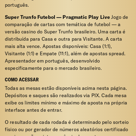
português.
Super Trunfo Futebol — Pragmatic Play Live
Jogo de
comparação de cartas com temática de futebol — a
versão casino do Super Trunfo brasileiro. Uma carta é
distribuída para Casa e outra para Visitante. A carta
mais alta vence. Apostas disponíveis: Casa (1:1),
Visitante (1:1) e Empate (11:1), além de apostas spread.
Apresentador em português, desenvolvido
especificamente para o mercado brasileiro.
COMO ACESSAR
Todas as mesas estão disponíveis acima nesta página.
Depósitos e saques são realizados via PIX. Cada mesa
exibe os limites mínimo e máximo de aposta na própria
interface antes de entrar.
O resultado de cada rodada é determinado pelo sorteio
físico ou por gerador de números aleatórios certificado