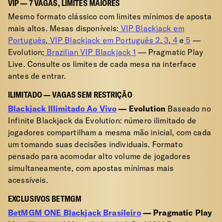
VIP — 7 VAGAS, LIMITES MAIORES
Mesmo formato clássico com limites mínimos de aposta
mais altos. Mesas disponíveis:
VIP Blackjack em
Português
,
VIP Blackjack em Português 2
,
3
,
4
e
5
—
Evolution;
Brazilian VIP Blackjack 1
— Pragmatic Play
Live. Consulte os limites de cada mesa na interface
antes de entrar.
ILIMITADO — VAGAS SEM RESTRIÇÃO
Blackjack Illimitado Ao Vivo
— Evolution
Baseado no
Infinite Blackjack da Evolution: número ilimitado de
jogadores compartilham a mesma mão inicial, com cada
um tomando suas decisões individuais. Formato
pensado para acomodar alto volume de jogadores
simultaneamente, com apostas mínimas mais
acessíveis.
EXCLUSIVOS BETMGM
BetMGM ONE Blackjack Brasileiro
— Pragmatic Play