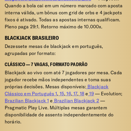
Quando a bola cai em um número marcado com aposta
interna válida, um bônus com grid de orbs e 4 jackpots
fixos é ativado. Todas as apostas internas qualificam.
Pleno paga 29:1. Retorno máximo de 10.000x.
BLACKJACK BRASILEIRO
Dezessete mesas de blackjack em português,
agrupadas por formato:
CLÁSSICO — 7 VAGAS, FORMATO PADRÃO
Blackjack ao vivo com até 7 jogadores por mesa. Cada
jogador recebe mãos independentes e toma suas
próprias decisões. Mesas disponíveis:
Blackjack
Clássico em Português 1
,
15
,
16
,
17
,
18
e
19
— Evolution;
Brazilian Blackjack 1
e
Brazilian Blackjack 2
—
Pragmatic Play Live. Múltiplas mesas garantem
disponibilidade de assento independentemente do
horário.