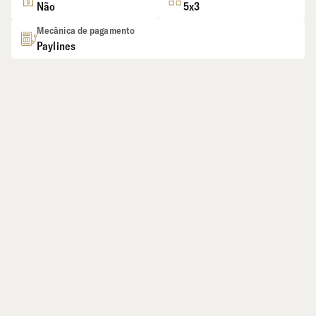
Não
5x3
Mecânica de pagamento
Paylines