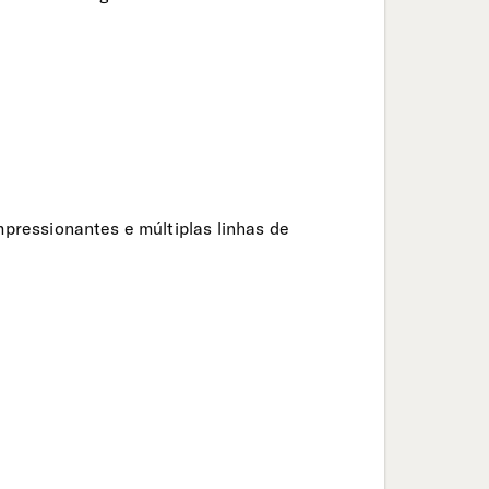
pressionantes e múltiplas linhas de