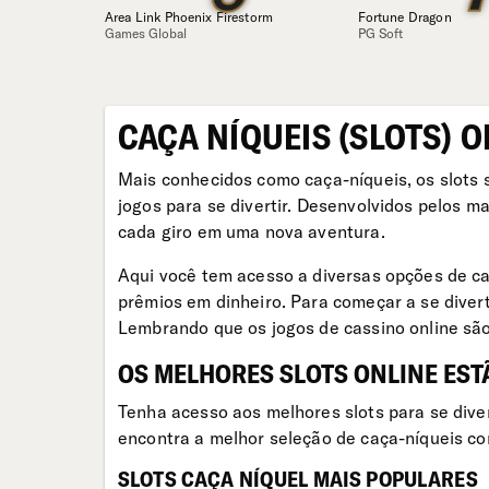
Area Link Phoenix Firestorm
Fortune Dragon
Games Global
PG Soft
CAÇA NÍQUEIS (SLOTS) 
Mais conhecidos como caça-níqueis, os slots
jogos para se divertir. Desenvolvidos pelos 
cada giro em uma nova aventura.
Aqui você tem acesso a diversas opções de ca
prêmios em dinheiro. Para começar a se diver
Lembrando que os jogos de cassino online são
OS MELHORES SLOTS ONLINE EST
Tenha acesso aos melhores slots para se diver
encontra a melhor seleção de caça-níqueis co
SLOTS CAÇA NÍQUEL MAIS POPULARES