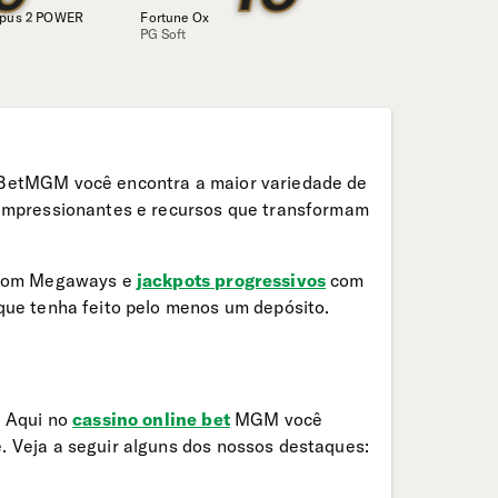
mpus 2 POWER
Fortune Ox
PG Soft
a BetMGM você encontra a maior variedade de
s impressionantes e recursos que transformam
s com Megaways e
jackpots progressivos
com
 que tenha feito pelo menos um depósito.
. Aqui no
cassino online bet
MGM você
. Veja a seguir alguns dos nossos destaques: