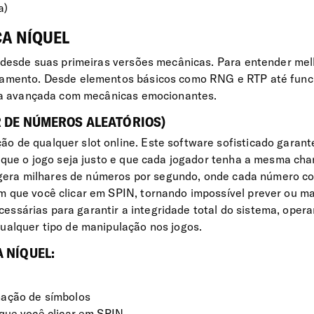
a)
A NÍQUEL
 desde suas primeiras versões mecânicas. Para entender melh
namento. Desde elementos básicos como RNG e RTP até func
gia avançada com mecânicas emocionantes.
 DE NÚMEROS ALEATÓRIOS)
 de qualquer slot online. Este software sofisticado garant
 que o jogo seja justo e que cada jogador tenha a mesma ch
a gera milhares de números por segundo, onde cada número 
 que você clicar em SPIN, tornando impossível prever ou m
necessárias para garantir a integridade total do sistema, ope
ualquer tipo de manipulação nos jogos.
 NÍQUEL:
ação de símbolos
que você clicar em SPIN