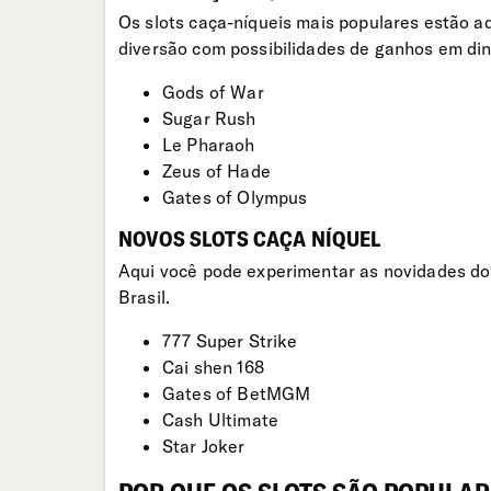
Os slots caça-níqueis mais populares estão a
diversão com possibilidades de ganhos em dinh
Gods of War
Sugar Rush
Le Pharaoh
Zeus of Hade
Gates of Olympus
NOVOS SLOTS CAÇA NÍQUEL
Aqui você pode experimentar as novidades do 
Brasil.
777 Super Strike
Cai shen 168
Gates of BetMGM
Cash Ultimate
Star Joker