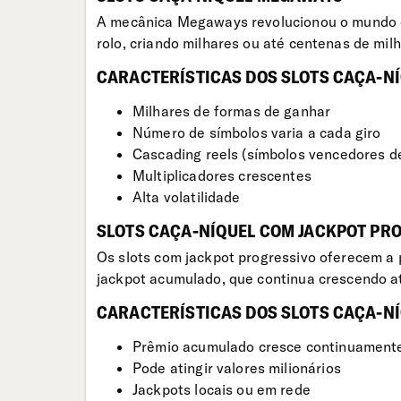
A mecânica Megaways revolucionou o mundo do
rolo, criando milhares ou até centenas de mil
CARACTERÍSTICAS DOS SLOTS CAÇA-NÍ
Milhares de formas de ganhar
Número de símbolos varia a cada giro
Cascading reels (símbolos vencedores 
Multiplicadores crescentes
Alta volatilidade
SLOTS CAÇA-NÍQUEL COM JACKPOT PR
Os slots com jackpot progressivo oferecem a
jackpot acumulado, que continua crescendo a
CARACTERÍSTICAS DOS SLOTS CAÇA-N
Prêmio acumulado cresce continuament
Pode atingir valores milionários
Jackpots locais ou em rede