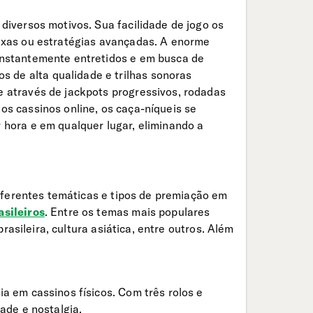
diversos motivos. Sua facilidade de jogo os
lexas ou estratégias avançadas. A enorme
constantemente entretidos e em busca de
 de alta qualidade e trilhas sonoras
e através de jackpots progressivos, rodadas
os cassinos online, os caça-níqueis se
 hora e em qualquer lugar, eliminando a
diferentes temáticas e tipos de premiação em
asileiros
. Entre os temas mais populares
rasileira, cultura asiática, entre outros. Além
a em cassinos físicos. Com três rolos e
ade e nostalgia.