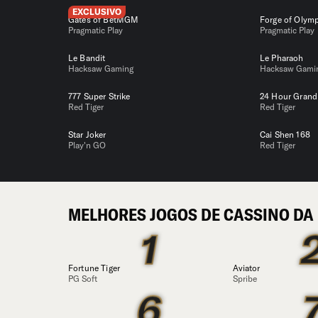
EXCLUSIVO
Gates of BetMGM
Forge of Olym
Pragmatic Play
Pragmatic Play
Le Bandit
Le Pharaoh
Hacksaw Gaming
Hacksaw Gami
777 Super Strike
24 Hour Grand 
Red Tiger
Red Tiger
Star Joker
Cai Shen 168
Play'n GO
Red Tiger
MELHORES JOGOS DE CASSINO DA
1
Fortune Tiger
Aviator
PG Soft
Spribe
6