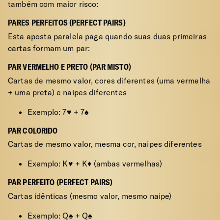
também com maior risco:
PARES PERFEITOS (PERFECT PAIRS)
Esta aposta paralela paga quando suas duas primeiras
cartas formam um par:
PAR VERMELHO E PRETO (PAR MISTO)
Cartas de mesmo valor, cores diferentes (uma vermelha
+ uma preta) e naipes diferentes
Exemplo: 7♥ + 7♠
PAR COLORIDO
Cartas de mesmo valor, mesma cor, naipes diferentes
Exemplo: K♥ + K♦ (ambas vermelhas)
PAR PERFEITO (PERFECT PAIRS)
Cartas idênticas (mesmo valor, mesmo naipe)
Exemplo: Q♠ + Q♠