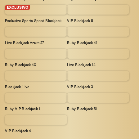
EXCLUSIVO
Exclusive Sports Speed Blackjack
VIP Blackjack 8
Mín. R$ 5
6/7
Mín. R$ 10
Live Blackjack Azure 27
Ruby Blackjack 41
Mín. R$ 5
4/7
Mín. R$ 25
2/7
Ruby Blackjack 40
Live Blackjack 14
Mín. R$ 5
Mín. R$ 500
Blackjack 1live
VIP Blackjack 3
Mín. R$ 250
Mín. R$ 25
Ruby VIP Blackjack 1
Ruby Blackjack 51
Mín. R$ 500
VIP Blackjack 4