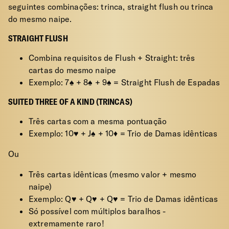
seguintes combinações: trinca, straight flush ou trinca
do mesmo naipe.
STRAIGHT FLUSH
Combina requisitos de Flush + Straight: três
cartas do mesmo naipe
Exemplo: 7♠ + 8♠ + 9♠ = Straight Flush de Espadas
SUITED THREE OF A KIND (TRINCAS)
Três cartas com a mesma pontuação
Exemplo: 10♥ + J♠ + 10♦ = Trio de Damas idênticas
Ou
Três cartas idênticas (mesmo valor + mesmo
naipe)
Exemplo: Q♥ + Q♥ + Q♥ = Trio de Damas idênticas
Só possível com múltiplos baralhos -
extremamente raro!