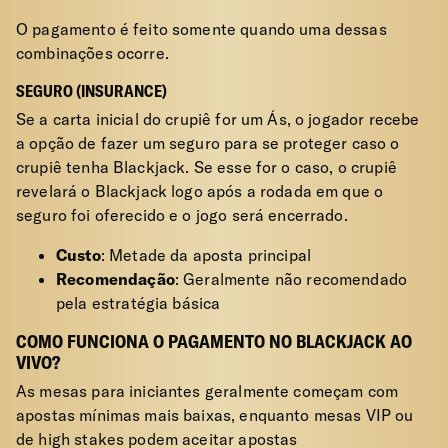
O pagamento é feito somente quando uma dessas
combinações ocorre.
SEGURO (INSURANCE)
Se a carta inicial do crupiê for um Ás, o jogador recebe
a opção de fazer um seguro para se proteger caso o
crupiê tenha Blackjack. Se esse for o caso, o crupiê
revelará o Blackjack logo após a rodada em que o
seguro foi oferecido e o jogo será encerrado.
Custo
: Metade da aposta principal
Recomendação
: Geralmente não recomendado
pela estratégia básica
COMO FUNCIONA O PAGAMENTO NO BLACKJACK AO
VIVO?
As mesas para iniciantes geralmente começam com
apostas mínimas mais baixas, enquanto mesas VIP ou
de high stakes podem aceitar apostas