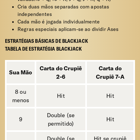
Cria duas mãos separadas com apostas
independentes
Cada mão é jogada individualmente
Regras especiais aplicam-se ao dividir Ases
ESTRATÉGIAS BÁSICAS DE BLACKJACK
TABELA DE ESTRATÉGIA BLACKJACK
Carta do Crupiê
Carta do
Sua Mão
2-6
Crupiê 7-A
8 ou
Hit
Hit
menos
Double (se
9
Hit
permitido)
Double (se
Hit se crupiê