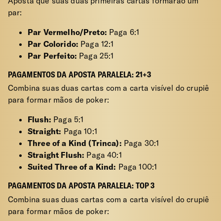
Aposta que suas duas primeiras cartas formarão um
par:
Par Vermelho/Preto:
Paga 6:1
Par Colorido:
Paga 12:1
Par Perfeito:
Paga 25:1
PAGAMENTOS DA APOSTA PARALELA: 21+3
Combina suas duas cartas com a carta visível do crupiê
para formar mãos de poker:
Flush:
Paga 5:1
Straight:
Paga 10:1
Three of a Kind (Trinca):
Paga 30:1
Straight Flush:
Paga 40:1
Suited Three of a Kind:
Paga 100:1
PAGAMENTOS DA APOSTA PARALELA: TOP 3
Combina suas duas cartas com a carta visível do crupiê
para formar mãos de poker: