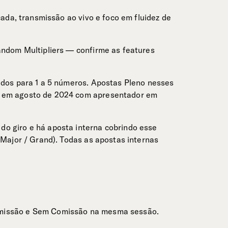
ada, transmissão ao vivo e foco em fluidez de
andom Multipliers — confirme as features
eados para 1 a 5 números. Apostas Pleno nesses
da em agosto de 2024 com apresentador em
o giro e há aposta interna cobrindo esse
 Major / Grand). Todas as apostas internas
Comissão e Sem Comissão na mesma sessão.