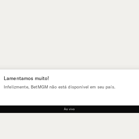
Lamentamos muito!
Infelizmente, BetMGM não está disponível em seu país.
Ao vivo