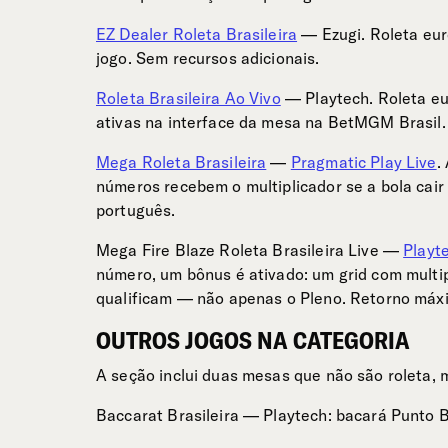
EZ Dealer Roleta Brasileira
— Ezugi. Roleta euro
jogo. Sem recursos adicionais.
Roleta Brasileira Ao Vivo
— Playtech. Roleta eu
ativas na interface da mesa na BetMGM Brasil.
Mega Roleta Brasileira
—
Pragmatic Play Live
.
números recebem o multiplicador se a bola ca
português.
Mega Fire Blaze Roleta Brasileira Live —
Playt
número, um bônus é ativado: um grid com multip
qualificam — não apenas o Pleno. Retorno máx
OUTROS JOGOS NA CATEGORIA
A seção inclui duas mesas que não são roleta, 
Baccarat Brasileira — Playtech: bacará Punto