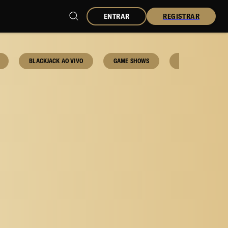
ENTRAR
REGISTRAR
BLACKJACK AO VIVO
GAME SHOWS
LAS VEGAS AO VI