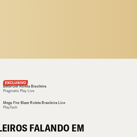
EXCLUSIVO
BetMGM Roleta Brasileira
Pragmatic Play Live
Mega Fire Blaze Roleta Brasileira Live
PlayTech
ILEIROS FALANDO EM