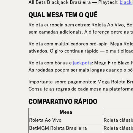
All Bets Blackjack Brasileira — Playtech:
blackj
QUAL MESA TEM O QUÊ
Roleta europeia sem extras: Roleta Ao Vivo, 
sem camadas adicionais. A diferença entre as tr
Roleta com multiplicadores pré-spin: Mega Rol
ativados. O giro continua rápido — o multiplic
Roleta com bônus e
jackpots
: Mega Fire Blaze 
As rodadas podem ser mais longas quando o bô
Importante sobre pagamentos: Mega Roleta Bra
Consulte as regras de cada mesa na plataforma
COMPARATIVO RÁPIDO
Mesa
Roleta Ao Vivo
Roleta clássi
BetMGM Roleta Brasileira
Roleta clássi