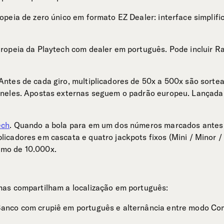
peia de zero único em formato EZ Dealer: interface simplific
ropeia da Playtech com dealer em português. Pode incluir R
 Antes de cada giro, multiplicadores de 50x a 500x são sort
ir neles. Apostas externas seguem o padrão europeu. Lança
ech
. Quando a bola para em um dos números marcados antes d
licadores em cascata e quatro jackpots fixos (Mini / Minor /
imo de 10.000x.
mas compartilham a localização em português:
 Banco com crupiê em português e alternância entre modo 