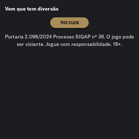
Vem que tem diversão
THE CLUB
Portaria 2.098/2024 Processo SIGAP nº 36. O jogo pode
ser viciante. Jogue com responsabilidade. 18+.