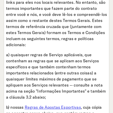
links para eles nos locais relevantes. No entanto, são
termos importantes que fazem parte do contrato
entre você e nós, e você deve lê-los e compreendê-los
assim como o restante destes Termos Gerais. Estes
termos de referência cruzada que (juntamente com
estes Termos Gerais) formam os Termos e Condições
incluem os seguintes termos, regras e políticas
adicionais:
a) quaisquer regras de Serviço aplicáveis, que
contenham as regras que se aplicam aos Serviços
específicos e que também contenham termos
importantes relacionados (entre outras coisas) a
quaisquer limites máximos de pagamento que se
apliquem aos Serviços relevantes -- consulte a nota
acima na seção "Informações Importantes" e também
a cláusula 3.2 abaixo;
b) nossas
Regras de Apostas Esportivas
, cuja cópia