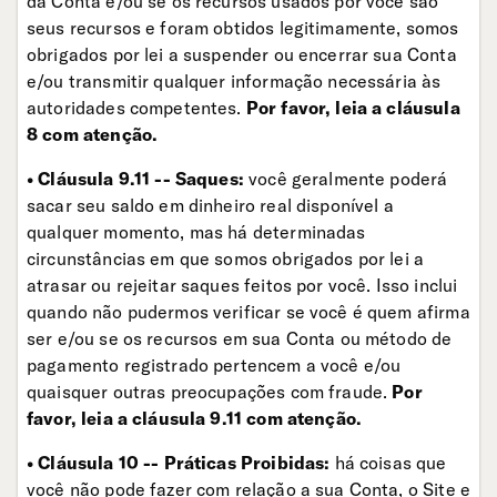
da Conta e/ou se os recursos usados por você são
seus recursos e foram obtidos legitimamente, somos
obrigados por lei a suspender ou encerrar sua Conta
e/ou transmitir qualquer informação necessária às
autoridades competentes.
Por favor, leia a cláusula
8 com atenção.
• Cláusula 9.11 -- Saques:
você geralmente poderá
sacar seu saldo em dinheiro real disponível a
qualquer momento, mas há determinadas
circunstâncias em que somos obrigados por lei a
atrasar ou rejeitar saques feitos por você. Isso inclui
quando não pudermos verificar se você é quem afirma
ser e/ou se os recursos em sua Conta ou método de
pagamento registrado pertencem a você e/ou
quaisquer outras preocupações com fraude.
Por
favor, leia a cláusula 9.11 com atenção.
• Cláusula 10 -- Práticas Proibidas:
há coisas que
você não pode fazer com relação a sua Conta, o Site e