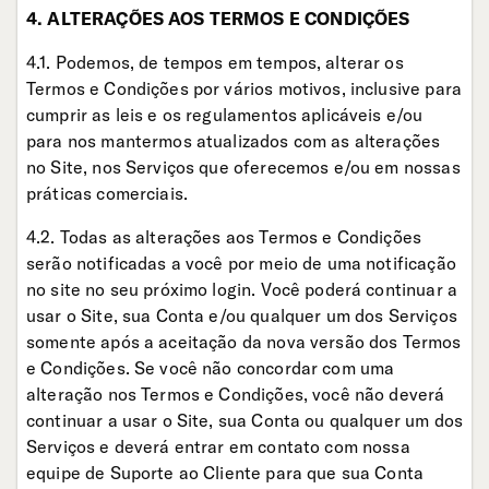
4. ALTERAÇÕES AOS TERMOS E CONDIÇÕES
4.1. Podemos, de tempos em tempos, alterar os
Termos e Condições por vários motivos, inclusive para
cumprir as leis e os regulamentos aplicáveis e/ou
para nos mantermos atualizados com as alterações
no Site, nos Serviços que oferecemos e/ou em nossas
práticas comerciais.
4.2. Todas as alterações aos Termos e Condições
serão notificadas a você por meio de uma notificação
no site no seu próximo login. Você poderá continuar a
usar o Site, sua Conta e/ou qualquer um dos Serviços
somente após a aceitação da nova versão dos Termos
e Condições. Se você não concordar com uma
alteração nos Termos e Condições, você não deverá
continuar a usar o Site, sua Conta ou qualquer um dos
Serviços e deverá entrar em contato com nossa
equipe de Suporte ao Cliente para que sua Conta