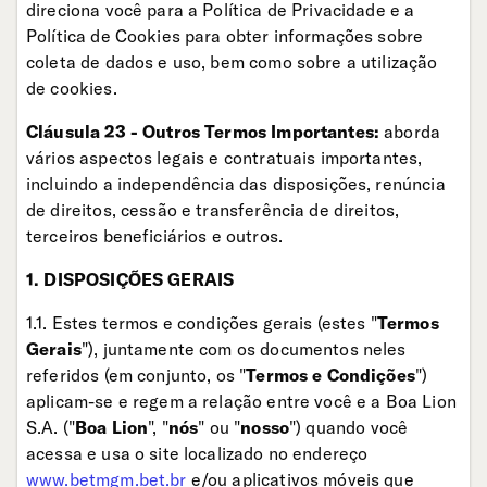
direciona você para a Política de Privacidade e a
Política de Cookies para obter informações sobre
coleta de dados e uso, bem como sobre a utilização
de cookies.
Cláusula 23 - Outros Termos Importantes:
aborda
vários aspectos legais e contratuais importantes,
incluindo a independência das disposições, renúncia
de direitos, cessão e transferência de direitos,
terceiros beneficiários e outros.
1. DISPOSIÇÕES GERAIS
1.1. Estes termos e condições gerais (estes "
Termos
Gerais
"), juntamente com os documentos neles
referidos (em conjunto, os "
Termos e Condições
")
aplicam-se e regem a relação entre você e a Boa Lion
S.A. ("
Boa Lion
", "
nós
" ou "
nosso
") quando você
acessa e usa o site localizado no endereço
www.betmgm.bet.br
e/ou aplicativos móveis que