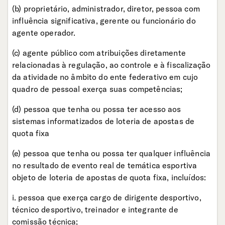
(b) proprietário, administrador, diretor, pessoa com
influência significativa, gerente ou funcionário do
agente operador.
(c) agente público com atribuições diretamente
relacionadas à regulação, ao controle e à fiscalização
da atividade no âmbito do ente federativo em cujo
quadro de pessoal exerça suas competências;
(d) pessoa que tenha ou possa ter acesso aos
sistemas informatizados de loteria de apostas de
quota fixa
(e) pessoa que tenha ou possa ter qualquer influência
no resultado de evento real de temática esportiva
objeto de loteria de apostas de quota fixa, incluídos:
i. pessoa que exerça cargo de dirigente desportivo,
técnico desportivo, treinador e integrante de
comissão técnica;