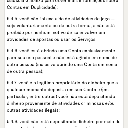
cláusula 6 abaixo para obter mais informações sobre
Contas em Duplicidade);
5.4.5. você não foi excluído de atividades de jogo --
seja voluntariamente ou de outra forma, e não está
proibido por nenhum motivo de se envolver em
atividades de apostas ou usar os Serviços;
5.4.6. você está abrindo uma Conta exclusivamente
para seu uso pessoal e não está agindo em nome de
outra pessoa (inclusive abrindo uma Conta em nome
de outra pessoa);
5.4.7. você é o legítimo proprietário do dinheiro que a
qualquer momento deposita em sua Conta e (em
particular, entre outros) você não está depositando
dinheiro proveniente de atividades criminosas e/ou
outras atividades ilegais;
5.4.8. você não está depositando dinheiro por meio de