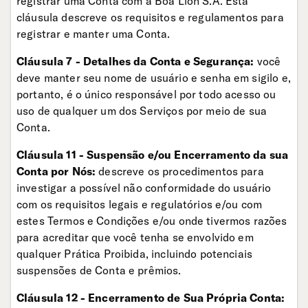
registrar uma Conta com a Boa Lion S.A. Esta
cláusula descreve os requisitos e regulamentos para
registrar e manter uma Conta.
Cláusula 7 - Detalhes da Conta e Segurança:
você
deve manter seu nome de usuário e senha em sigilo e,
portanto, é o único responsável por todo acesso ou
uso de qualquer um dos Serviços por meio de sua
Conta.
Cláusula 11 - Suspensão e/ou Encerramento da sua
Conta por Nós:
descreve os procedimentos para
investigar a possível não conformidade do usuário
com os requisitos legais e regulatórios e/ou com
estes Termos e Condições e/ou onde tivermos razões
para acreditar que você tenha se envolvido em
qualquer Prática Proibida, incluindo potenciais
suspensões de Conta e prêmios.
Cláusula 12 - Encerramento de Sua Própria Conta: