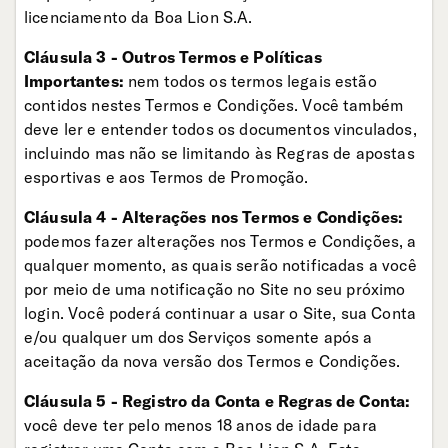
licenciamento da Boa Lion S.A.
Cláusula 3 - Outros Termos e Políticas
Importantes:
nem todos os termos legais estão
contidos nestes Termos e Condições. Você também
deve ler e entender todos os documentos vinculados,
incluindo mas não se limitando às Regras de apostas
esportivas e aos Termos de Promoção.
Cláusula 4 - Alterações nos Termos e Condições:
podemos fazer alterações nos Termos e Condições, a
qualquer momento, as quais serão notificadas a você
por meio de uma notificação no Site no seu próximo
login. Você poderá continuar a usar o Site, sua Conta
e/ou qualquer um dos Serviços somente após a
aceitação da nova versão dos Termos e Condições.
Cláusula 5 - Registro da Conta e Regras de Conta:
você deve ter pelo menos 18 anos de idade para