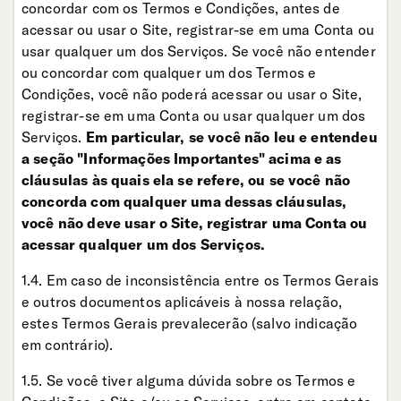
concordar com os Termos e Condições, antes de
acessar ou usar o Site, registrar-se em uma Conta ou
usar qualquer um dos Serviços. Se você não entender
ou concordar com qualquer um dos Termos e
Condições, você não poderá acessar ou usar o Site,
registrar-se em uma Conta ou usar qualquer um dos
Serviços.
Em particular, se você não leu e entendeu
a seção "Informações Importantes" acima e as
cláusulas às quais ela se refere, ou se você não
concorda com qualquer uma dessas cláusulas,
você não deve usar o Site, registrar uma Conta ou
acessar qualquer um dos Serviços.
1.4. Em caso de inconsistência entre os Termos Gerais
e outros documentos aplicáveis à nossa relação,
estes Termos Gerais prevalecerão (salvo indicação
em contrário).
1.5. Se você tiver alguma dúvida sobre os Termos e