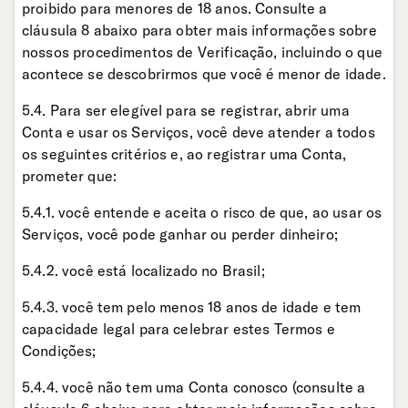
proibido para menores de 18 anos. Consulte a
cláusula 8 abaixo para obter mais informações sobre
nossos procedimentos de Verificação, incluindo o que
acontece se descobrirmos que você é menor de idade.
5.4. Para ser elegível para se registrar, abrir uma
Conta e usar os Serviços, você deve atender a todos
os seguintes critérios e, ao registrar uma Conta,
prometer que:
5.4.1. você entende e aceita o risco de que, ao usar os
Serviços, você pode ganhar ou perder dinheiro;
5.4.2. você está localizado no Brasil;
5.4.3. você tem pelo menos 18 anos de idade e tem
capacidade legal para celebrar estes Termos e
Condições;
5.4.4. você não tem uma Conta conosco (consulte a