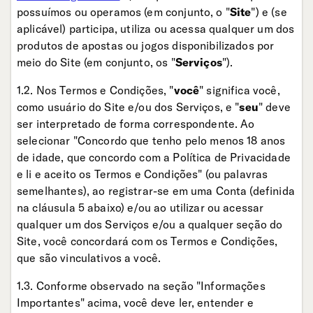
possuímos ou operamos (em conjunto, o "
Site
") e (se
aplicável) participa, utiliza ou acessa qualquer um dos
produtos de apostas ou jogos disponibilizados por
meio do Site (em conjunto, os "
Serviços
").
1.2. Nos Termos e Condições, "
você
" significa você,
como usuário do Site e/ou dos Serviços, e "
seu
" deve
ser interpretado de forma correspondente. Ao
selecionar "Concordo que tenho pelo menos 18 anos
de idade, que concordo com a Política de Privacidade
e li e aceito os Termos e Condições" (ou palavras
semelhantes), ao registrar-se em uma Conta (definida
na cláusula 5 abaixo) e/ou ao utilizar ou acessar
qualquer um dos Serviços e/ou a qualquer seção do
Site, você concordará com os Termos e Condições,
que são vinculativos a você.
1.3. Conforme observado na seção "Informações
Importantes" acima, você deve ler, entender e