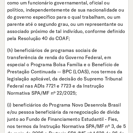
como um funcionário governamental, oficial ou
político, independentemente de sua nacionalidade ou
do governo específico para o qual trabalham, ou um
parente até o segundo grau, ou um representante ou
associado próximo de tal indivíduo, conforme definido
pela Resolução 40 do COAF;
(h) beneficiários de programas sociais de
transferência de renda do Governo Federal, em
especial o Programa Bolsa Família e o Benefício de
Prestação Continuada -- BPC (LOAS), nos termos da
legislação aplicável, da decisão do Supremo Tribunal
Federal nas ADIs 7721 e 7723 e da Instrução
Normativa SPA/MF nº 22/2025;
(i) beneficiários do Programa Novo Desenrola Brasil
e/ou pessoa beneficiária da renegociação de dívida
junto ao Fundo de Financiamento Estudantil - Fies,
nos termos da Instrução Normativa SPA/MF nº 3, de 5