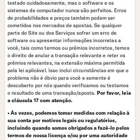
testado cuidadosamente, mas o software e os
sistemas de computador nunca são perfeitos. Erros
de probabilidades e preços também podem ser
cometidos nos mercados de apostas. Se qualquer
parte do Site ou dos Serviços sofrer um erro de
software ou apresentar informações incorretas a
você, tais como termos ou prêmios incorretos, temos
o direito de anular a transação relevante e reter os
prêmios relevantes, na extensão máxima permitida
pela lei aplicável. Isso inclui circunstâncias em que o
problema não é óbvio para você e somente é
descoberto por nós quando verificamos ou testamos
o resultado de uma transação/aposta.
Por favor, leia
a cláusula 17 com atenção.
• Às vezes, podemos tomar medidas com relação à
sua conta por motivos legais ou regulatórios,
incluindo quando somos obrigados a fazê-lo pelos
termos de nossa licença e/ou por uma autoridade