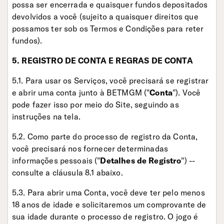
possa ser encerrada e quaisquer fundos depositados
devolvidos a você (sujeito a quaisquer direitos que
possamos ter sob os Termos e Condições para reter
fundos).
5. REGISTRO DE CONTA E REGRAS DE CONTA
5.1. Para usar os Serviços, você precisará se registrar
e abrir uma conta junto à BETMGM ("
Conta
"). Você
pode fazer isso por meio do Site, seguindo as
instruções na tela.
5.2. Como parte do processo de registro da Conta,
você precisará nos fornecer determinadas
informações pessoais ("
Detalhes de Registro
") --
consulte a cláusula 8.1 abaixo.
5.3. Para abrir uma Conta, você deve ter pelo menos
18 anos de idade e solicitaremos um comprovante de
sua idade durante o processo de registro. O jogo é