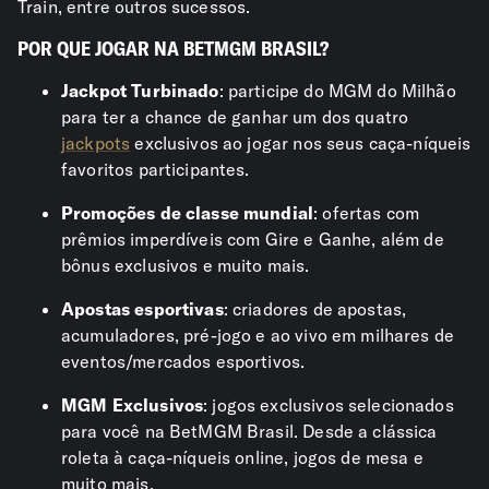
Train, entre outros sucessos.
POR QUE JOGAR NA BETMGM BRASIL?
Jackpot Turbinado
: participe do MGM do Milhão
para ter a chance de ganhar um dos quatro
jackpots
exclusivos ao jogar nos seus caça-níqueis
favoritos participantes.
Promoções de classe mundial
: ofertas com
prêmios imperdíveis com Gire e Ganhe, além de
bônus exclusivos e muito mais.
Apostas esportivas
: criadores de apostas,
acumuladores, pré-jogo e ao vivo em milhares de
eventos/mercados esportivos.
MGM Exclusivos
: jogos exclusivos selecionados
para você na BetMGM Brasil. Desde a clássica
roleta à caça-níqueis online, jogos de mesa e
muito mais.