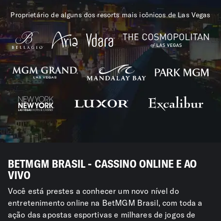
Proprietário de alguns dos resorts mais icônicos de Las Vegas
BETMGM BRASIL - CASSINO ONLINE E AO
VIVO
Você está prestes a conhecer um novo nível do
entretenimento online na BetMGM Brasil, com toda a
ação das apostas esportivas e milhares de jogos de