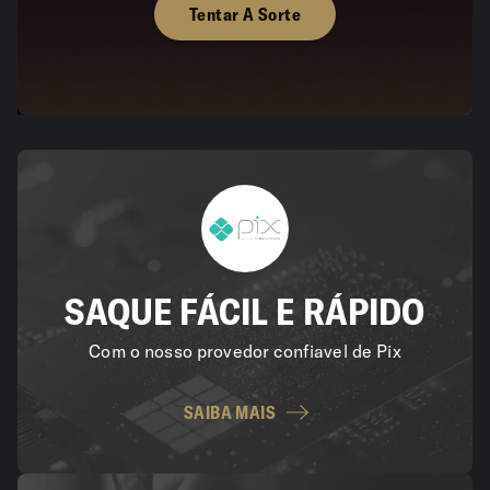
Tentar A Sorte
SAQUE FÁCIL E RÁPIDO
Com o nosso provedor confiavel de Pix
SAIBA MAIS