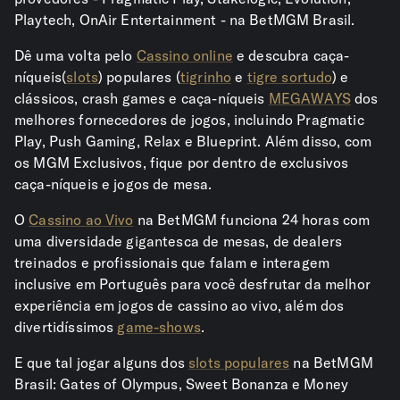
Playtech, OnAir Entertainment - na BetMGM Brasil.
Dê uma volta pelo
Cassino online
e descubra caça-
níqueis(
slots
) populares (
tigrinho
e
tigre sortudo
) e
clássicos, crash games e caça-níqueis
MEGAWAYS
dos
melhores fornecedores de jogos, incluindo Pragmatic
Play, Push Gaming, Relax e Blueprint. Além disso, com
os MGM Exclusivos, fique por dentro de exclusivos
caça-níqueis e jogos de mesa.
O
Cassino ao Vivo
na BetMGM funciona 24 horas com
uma diversidade gigantesca de mesas, de dealers
treinados e profissionais que falam e interagem
inclusive em Português para você desfrutar da melhor
experiência em jogos de cassino ao vivo, além dos
divertidíssimos
game-shows
.
E que tal jogar alguns dos
slots populares
na BetMGM
Brasil: Gates of Olympus, Sweet Bonanza e Money