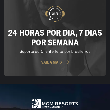
24 HORAS POR DIA, 7 DIAS
POR SEMANA
Suporte ao Cliente feito por brasileiros
SAIBA MAIS