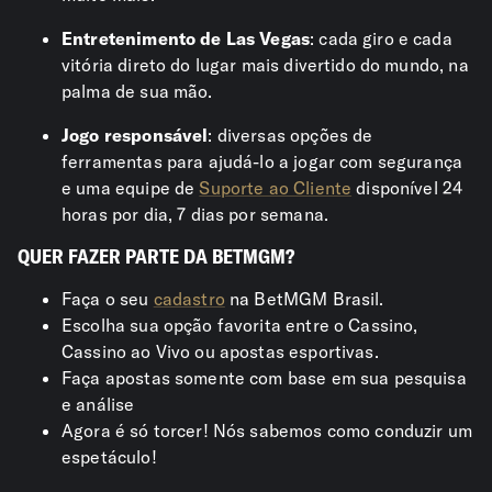
Entretenimento de Las Vegas
: cada giro e cada
vitória direto do lugar mais divertido do mundo, na
palma de sua mão.
Jogo responsável
: diversas opções de
ferramentas para ajudá-lo a jogar com segurança
e uma equipe de
Suporte ao Cliente
disponível 24
horas por dia, 7 dias por semana.
QUER FAZER PARTE DA BETMGM?
Faça o seu
cadastro
na BetMGM Brasil.
Escolha sua opção favorita entre o Cassino,
Cassino ao Vivo ou apostas esportivas.
Faça apostas somente com base em sua pesquisa
e análise
Agora é só torcer! Nós sabemos como conduzir um
espetáculo!