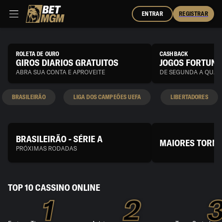
ENTRAR
REGISTRAR
ROLETA DE OURO
CASHBACK
GIROS DIARIOS GRATUITOS
JOGOS FORTUNE
ABRA SUA CONTA E APROVEITE
DE SEGUNDA A QUAR
BRASILEIRÃO
LIGA DOS CAMPEÕES UEFA
LIBERTADORES
BRASILEIRÃO - SÉRIE A
MAIORES TORNE
PRÓXIMAS RODADAS
TOP 10 CASSINO ONLINE
1
2