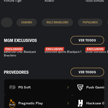
Fortune Tiger
Aviator
Touro Sortudo
CASSINO
ROLÊ BRASILEIRO
POPULARES
MGM EXCLUSIVOS
VER TODOS
EXCLUSIVO
EXCLUSIVO
EXCLUSIVO
BetMGM ONE Blackjack
Exclusive Sports Blackjack 1
MGM Exclusive B
Brasileiro
PROVEDORES
VER TODOS
PG Soft
Push Gaming
Pragmatic Play
Hacksaw Ga