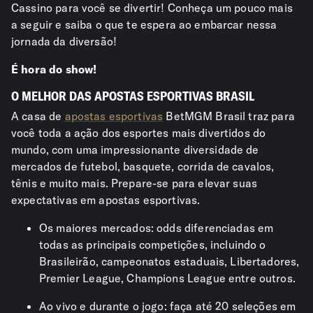
Cassino para você se divertir! Conheça um pouco mais
a seguir e saiba o que te espera ao embarcar nessa
jornada da diversão!
É hora do show!
O MELHOR DAS APOSTAS ESPORTIVAS BRASIL
A casa de
apostas esportivas
BetMGM Brasil traz para
você toda a ação dos esportes mais divertidos do
mundo, com uma impressionante diversidade de
mercados de futebol, basquete, corrida de cavalos,
tênis e muito mais. Prepare-se para elevar suas
expectativas em apostas esportivas.
Os maiores mercados: odds diferenciadas em
todas as principais competições, incluindo o
Brasileirão, campeonatos estaduais, Libertadores,
Premier League, Champions League entre outros.
Ao vivo e durante o jogo: faça até 20 seleções em