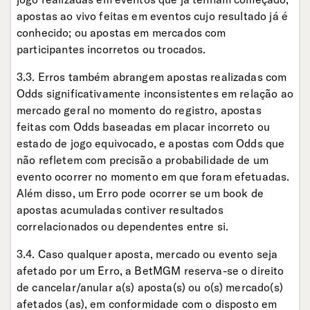
apostas ao vivo feitas em eventos cujo resultado já é
conhecido; ou apostas em mercados com
participantes incorretos ou trocados.
3.3. Erros também abrangem apostas realizadas com
Odds significativamente inconsistentes em relação ao
mercado geral no momento do registro, apostas
feitas com Odds baseadas em placar incorreto ou
estado de jogo equivocado, e apostas com Odds que
não refletem com precisão a probabilidade de um
evento ocorrer no momento em que foram efetuadas.
Além disso, um Erro pode ocorrer se um book de
apostas acumuladas contiver resultados
correlacionados ou dependentes entre si.
3.4. Caso qualquer aposta, mercado ou evento seja
afetado por um Erro, a BetMGM reserva-se o direito
de cancelar/anular a(s) aposta(s) ou o(s) mercado(s)
afetados (as), em conformidade com o disposto em