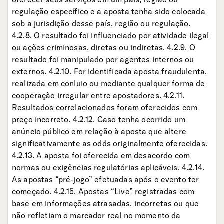
regulação específico e a aposta tenha sido colocada
sob a jurisdição desse país, região ou regulação.
4.2.8. O resultado foi influenciado por atividade ilegal
ou ações criminosas, diretas ou indiretas. 4.2.9. O
resultado foi manipulado por agentes internos ou
externos. 4.2.10. For identificada aposta fraudulenta,
realizada em conluio ou mediante qualquer forma de
cooperação irregular entre apostadores. 4.2.11.
Resultados correlacionados foram oferecidos com
preço incorreto. 4.2.12. Caso tenha ocorrido um
anúncio público em relação à aposta que altere
significativamente as odds originalmente oferecidas.
4.2.13. A aposta foi oferecida em desacordo com
normas ou exigências regulatórias aplicáveis. 4.2.14.
As apostas “pré-jogo” efetuadas após o evento ter
começado. 4.2.15. Apostas “Live” registradas com
base em informações atrasadas, incorretas ou que
não refletiam o marcador real no momento da