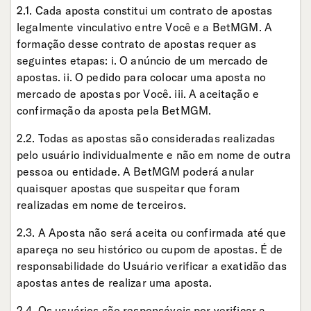
2.1. Cada aposta constitui um contrato de apostas
legalmente vinculativo entre Você e a BetMGM. A
formação desse contrato de apostas requer as
seguintes etapas: i. O anúncio de um mercado de
apostas. ii. O pedido para colocar uma aposta no
mercado de apostas por Você. iii. A aceitação e
confirmação da aposta pela BetMGM.
2.2. Todas as apostas são consideradas realizadas
pelo usuário individualmente e não em nome de outra
pessoa ou entidade. A BetMGM poderá anular
quaisquer apostas que suspeitar que foram
realizadas em nome de terceiros.
2.3. A Aposta não será aceita ou confirmada até que
apareça no seu histórico ou cupom de apostas. É de
responsabilidade do Usuário verificar a exatidão das
apostas antes de realizar uma aposta.
2.4. Os usuários são responsáveis por verificar a