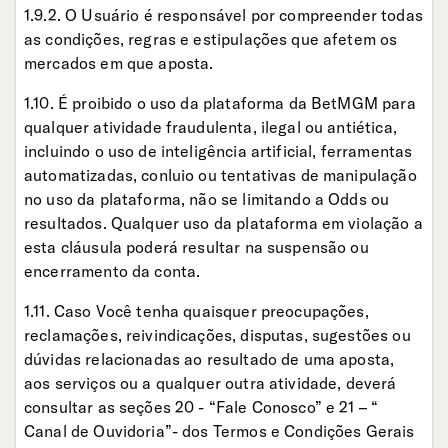
1.9.2. O Usuário é responsável por compreender todas
as condições, regras e estipulações que afetem os
mercados em que aposta.
1.10. É proibido o uso da plataforma da BetMGM para
qualquer atividade fraudulenta, ilegal ou antiética,
incluindo o uso de inteligência artificial, ferramentas
automatizadas, conluio ou tentativas de manipulação
no uso da plataforma, não se limitando a Odds ou
resultados. Qualquer uso da plataforma em violação a
esta cláusula poderá resultar na suspensão ou
encerramento da conta.
1.11. Caso Você tenha quaisquer preocupações,
reclamações, reivindicações, disputas, sugestões ou
dúvidas relacionadas ao resultado de uma aposta,
aos serviços ou a qualquer outra atividade, deverá
consultar as seções 20 - “Fale Conosco” e 21 – “
Canal de Ouvidoria”- dos Termos e Condições Gerais