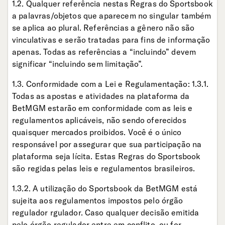
1.2. Qualquer referência nestas Regras do Sportsbook
a palavras/objetos que aparecem no singular também
se aplica ao plural. Referências a gênero não são
vinculativas e serão tratadas para fins de informação
apenas. Todas as referências a “incluindo” devem
significar “incluindo sem limitação”.
1.3. Conformidade com a Lei e Regulamentação: 1.3.1.
Todas as apostas e atividades na plataforma da
BetMGM estarão em conformidade com as leis e
regulamentos aplicáveis, não sendo oferecidos
quaisquer mercados proibidos. Você é o único
responsável por assegurar que sua participação na
plataforma seja lícita. Estas Regras do Sportsbook
são regidas pelas leis e regulamentos brasileiros.
1.3.2. A utilização do Sportsbook da BetMGM está
sujeita aos regulamentos impostos pelo órgão
regulador rgulador. Caso qualquer decisão emitida
pelo órgão regulador entre em conflito, ou for