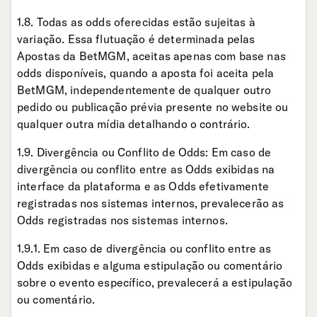
1.8. Todas as odds oferecidas estão sujeitas à
variação. Essa flutuação é determinada pelas
Apostas da BetMGM, aceitas apenas com base nas
odds disponíveis, quando a aposta foi aceita pela
BetMGM, independentemente de qualquer outro
pedido ou publicação prévia presente no website ou
qualquer outra mídia detalhando o contrário.
1.9. Divergência ou Conflito de Odds: Em caso de
divergência ou conflito entre as Odds exibidas na
interface da plataforma e as Odds efetivamente
registradas nos sistemas internos, prevalecerão as
Odds registradas nos sistemas internos.
1.9.1. Em caso de divergência ou conflito entre as
Odds exibidas e alguma estipulação ou comentário
sobre o evento específico, prevalecerá a estipulação
ou comentário.