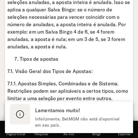
seleções anuladas, a aposta inteira é anulada. Isso se
aplica a qualquer Salva Bingo: se o número de
seleções necessárias para vencer coincidir com o
número de anuladas, a aposta inteira é anulada. Por
exemplo: em um Salva Bingo 4 de 6, se 4 forem
anuladas, a aposta é nula; em um 3 de 5, se 3 forem
anuladas, a aposta é nula.
Tipos de apostas
7.1. Visão Geral dos Tipos de Apostas:
7.1.1. Apostas Simples, Combinadas e de Sistema.
Restrições podem ser aplicáveis a certos tipos, como
limitar a uma seleção por evento entre outros.
Lamentamos muito!
7.2. Definições do Mercado:
Infelizmente, BetMGM não está disponível
7.2.1. “Aposta no Vencedor” : aposta no resultado final
em seu país.
do evento, indicando o participante vencedor,
Página Inicial
Pesquisar
Ao vivo
Bingo
Esportes
independentemente da diferença de pontos, placar,