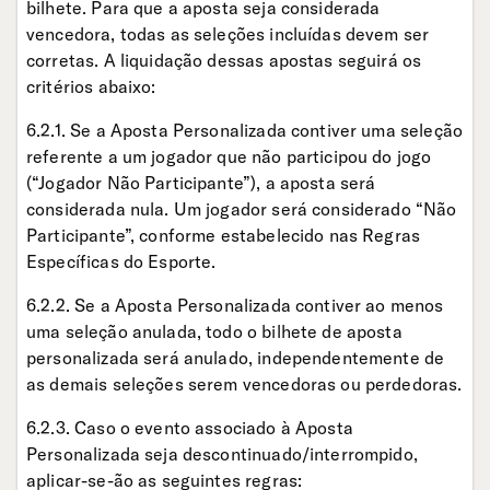
bilhete. Para que a aposta seja considerada
vencedora, todas as seleções incluídas devem ser
corretas. A liquidação dessas apostas seguirá os
critérios abaixo:
6.2.1. Se a Aposta Personalizada contiver uma seleção
referente a um jogador que não participou do jogo
(“Jogador Não Participante”), a aposta será
considerada nula. Um jogador será considerado “Não
Participante”, conforme estabelecido nas Regras
Específicas do Esporte.
6.2.2. Se a Aposta Personalizada contiver ao menos
uma seleção anulada, todo o bilhete de aposta
personalizada será anulado, independentemente de
as demais seleções serem vencedoras ou perdedoras.
6.2.3. Caso o evento associado à Aposta
Personalizada seja descontinuado/interrompido,
aplicar-se-ão as seguintes regras: