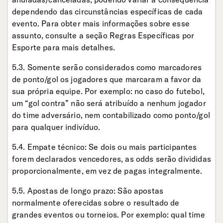
dependendo das circunstâncias específicas de cada
evento. Para obter mais informações sobre esse
assunto, consulte a seção Regras Específicas por
Esporte para mais detalhes.
5.3. Somente serão considerados como marcadores
de ponto/gol os jogadores que marcaram a favor da
sua própria equipe. Por exemplo: no caso do futebol,
um “gol contra” não será atribuído a nenhum jogador
do time adversário, nem contabilizado como ponto/gol
para qualquer indivíduo.
5.4. Empate técnico: Se dois ou mais participantes
forem declarados vencedores, as odds serão divididas
proporcionalmente, em vez de pagas integralmente.
5.5. Apostas de longo prazo: São apostas
normalmente oferecidas sobre o resultado de
grandes eventos ou torneios. Por exemplo: qual time