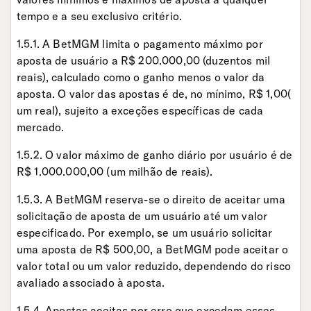
tempo e a seu exclusivo critério.
1.5.1. A BetMGM limita o pagamento máximo por
aposta de usuário a R$ 200.000,00 (duzentos mil
reais), calculado como o ganho menos o valor da
aposta. O valor das apostas é de, no mínimo, R$ 1,00(
um real), sujeito a exceções específicas de cada
mercado.
1.5.2. O valor máximo de ganho diário por usuário é de
R$ 1.000.000,00 (um milhão de reais).
1.5.3. A BetMGM reserva-se o direito de aceitar uma
solicitação de aposta de um usuário até um valor
especificado. Por exemplo, se um usuário solicitar
uma aposta de R$ 500,00, a BetMGM pode aceitar o
valor total ou um valor reduzido, dependendo do risco
avaliado associado à aposta.
1.5.4. Apostas aceitas por erro que excedam esses