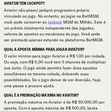
AVIATOR TEM JACKPOT?
Aviator não possui jackpot progressivo próprio
vinculado ao jogo. No entanto, ao jogar na BetMGM,
você pode concorrer ao
Jackpot
MGM do Milhão. Este é
um prêmio totalmente independente das jogadas,
valores de apostas ou mecânicas do jogo. Você pode
ser premiado apenas estando na plataforma BetMGM.
QUAL A APOSTA MÍNIMA PARA JOGAR AVIATOR?
O valor mínimo para jogar Aviator é R$ 1,00 por rodada.
Ou seja, com R$ 5,00 você tem 5 chances de multiplicar
sua sorte. O jogo ainda permite fazer duas apostas
simultâneas na mesma rodada, dobrando suas
possibilidades. Se o jogo deixar de ser diversão, faça
uma pausa e procure ajuda.
QUAL É A PREMIAÇÃO MÁXIMA NO AVIATOR?
A premiação máxima no Aviator é de R$ 50.000,00 por
aposta. Com a aposta máxima de R$ 500,00, basta