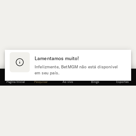
Lamentamos muito!
Infelizmente, BetMGM não está disponível
em seu país.
Página Inicial
Pesquisar
Ao vivo
Bingo
Esportes
Trazido para você por