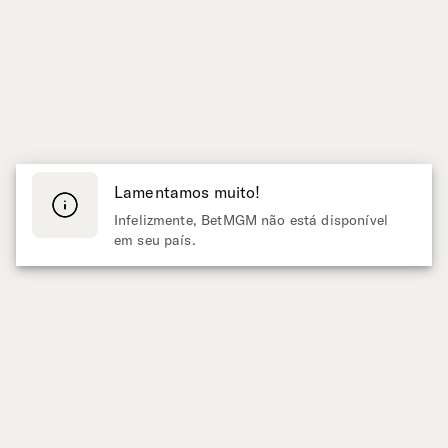
Lamentamos muito!
Infelizmente, BetMGM não está disponível
em seu país.
Trazido para você por