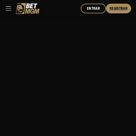
ENTRAR
REGISTRAR