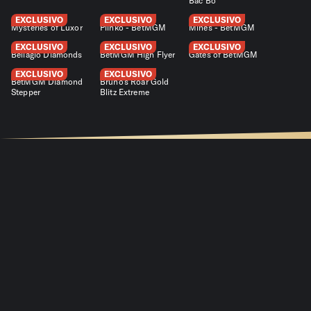
Bac Bo
EXCLUSIVO
EXCLUSIVO
EXCLUSIVO
Mysteries of Luxor
Plinko - BetMGM
Mines - BetMGM
EXCLUSIVO
EXCLUSIVO
EXCLUSIVO
Bellagio Diamonds
BetMGM High Flyer
Gates of BetMGM
EXCLUSIVO
EXCLUSIVO
BetMGM Diamond
Bruno's Roar Gold
Stepper
Blitz Extreme