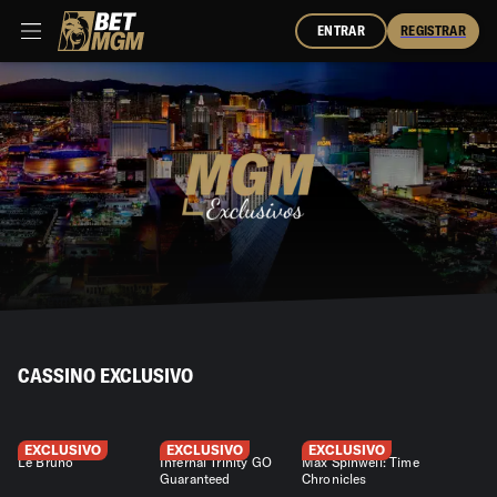
ENTRAR
REGISTRAR
CASSINO EXCLUSIVO
EXCLUSIVO
EXCLUSIVO
EXCLUSIVO
Le Bruno
Infernal Trinity GO
Max Spinwell: Time
Guaranteed
Chronicles