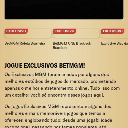
Mín. R$ 0,20
Mín. R$ 1
Mín. R
EXCLUSIVO
EXCLUSIVO
EXCLUSIVO
BetMGM Roleta Brasileira
BetMGM ONE Blackjack
Exclusive Blackja
Brasileiro
JOGUE EXCLUSIVOS BETMGM!
Os Exclusivos MGM foram criados por alguns dos
melhores estúdios de jogos do mercado, prometendo
apenas o melhor entretenimento online. Tudo isso com
um detalhe: você só encontra esses jogos aqui.
Os jogos Exclusivos MGM representam alguns dos
melhores e mais memoráveis jogos que temos a
oferecer, englobando tudo: desde uma jogabilidade
excepcional, passando por temas populares, até