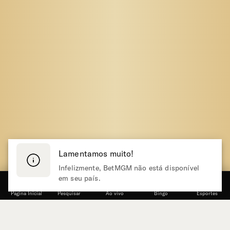
Lamentamos muito!
Infelizmente, BetMGM não está disponível
em seu país.
Página Inicial
Pesquisar
Ao vivo
Bingo
Esportes