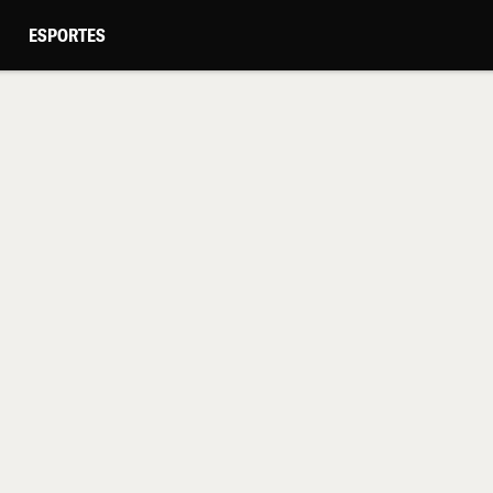
ESPORTES