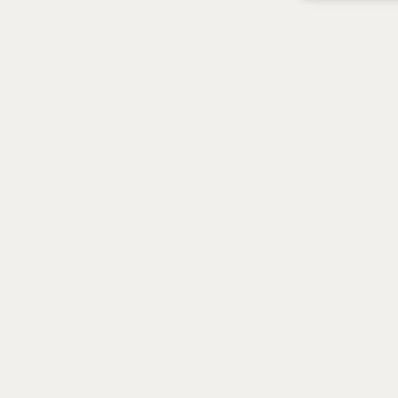
APOSTA ESPORTIVA