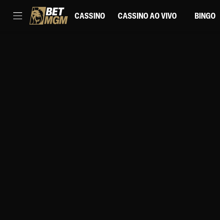
CASSINO
CASSINO AO VIVO
BINGO