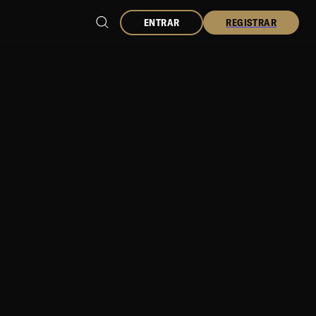
ENTRAR
REGISTRAR