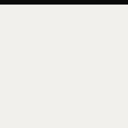
APOSTA ESPORTIVA