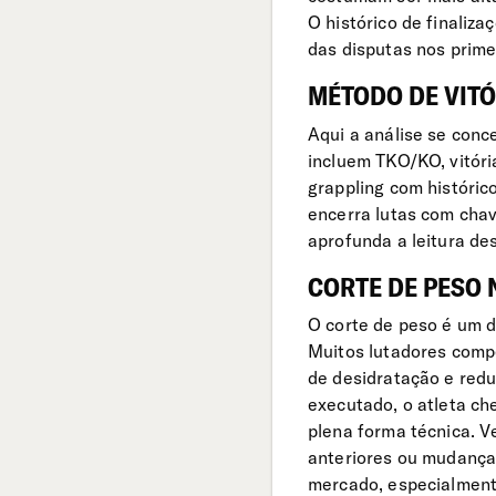
O histórico de finaliza
das disputas nos prime
MÉTODO DE VITÓ
Aqui a análise se con
incluem TKO/KO, vitóri
grappling com históric
encerra lutas com chav
aprofunda a leitura de
CORTE DE PESO 
O corte de peso é um d
Muitos lutadores comp
de desidratação e red
executado, o atleta ch
plena forma técnica. Ve
anteriores ou mudança 
mercado, especialment