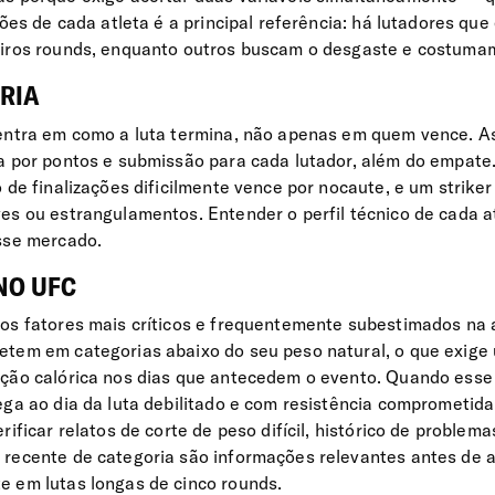
ções de cada atleta é a principal referência: há lutadores qu
iros rounds, enquanto outros buscam o desgaste e costumam 
RIA
centra em como a luta termina, não apenas em quem vence. A
a por pontos e submissão para cada lutador, além do empate
o de finalizações dificilmente vence por nocaute, e um strike
es ou estrangulamentos. Entender o perfil técnico de cada a
sse mercado.
NO UFC
os fatores mais críticos e frequentemente subestimados na a
etem em categorias abaixo do seu peso natural, o que exige
ução calórica nos dias que antecedem o evento. Quando esse
ega ao dia da luta debilitado e com resistência comprometi
rificar relatos de corte de peso difícil, histórico de proble
recente de categoria são informações relevantes antes de a
e em lutas longas de cinco rounds.