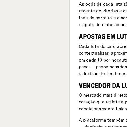
As odds de cada luta s
recente de vitórias e d
fase da carreira e o c
disputa de cinturão p
APOSTAS EM LUT
Cada luta do card abre
contextualizar: aproxi
em cada 10 por nocaute
peso — pesos pesados 
à decisão. Entender es
VENCEDOR DA L
O mercado mais direto:
cotação que reflete a p
condicionamento físico
A plataforma também d
— desfecho extremamen