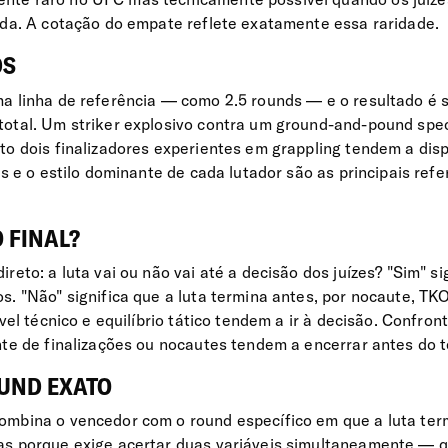
ada. A cotação do empate reflete exatamente essa raridade.
DS
a linha de referência — como 2.5 rounds — e o resultado é se
otal. Um striker explosivo contra um ground-and-pound speci
to dois finalizadores experientes em grappling tendem a dis
es e o estilo dominante de cada lutador são as principais ref
O FINAL?
reto: a luta vai ou não vai até a decisão dos juízes? "Sim" si
s. "Não" significa que a luta termina antes, por nocaute, TKO
ível técnico e equilíbrio tático tendem a ir à decisão. Confro
nte de finalizações ou nocautes tendem a encerrar antes do 
UND EXATO
ombina o vencedor com o round específico em que a luta ter
as porque exige acertar duas variáveis simultaneamente — 