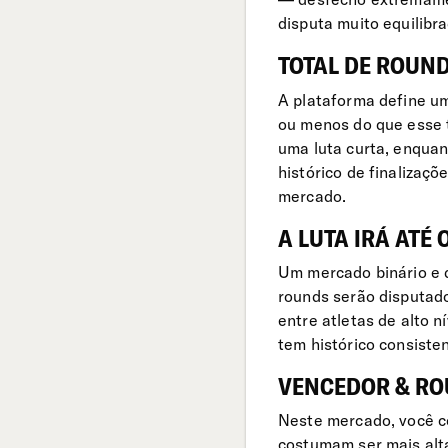
disputa muito equilibr
TOTAL DE ROUN
A plataforma define um
ou menos do que esse t
uma luta curta, enquan
histórico de finalizaçõ
mercado.
A LUTA IRÁ ATÉ 
Um mercado binário e di
rounds serão disputado
entre atletas de alto n
tem histórico consiste
VENCEDOR & RO
Neste mercado, você c
costumam ser mais alt