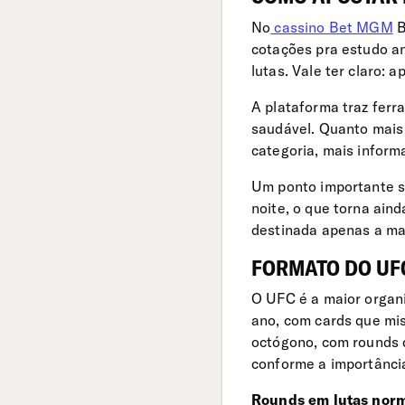
No
cassino Bet MGM
B
cotações pra estudo an
lutas. Vale ter claro: 
A plataforma traz ferra
saudável. Quanto mais 
categoria, mais inform
Um ponto importante s
noite, o que torna aind
destinada apenas a ma
FORMATO DO UF
O UFC é a maior organi
ano, com cards que mis
octógono, com rounds d
conforme a importância
Rounds em lutas norm