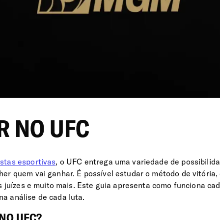
R NO UFC
stas esportivas
, o UFC entrega uma variedade de possibilid
er quem vai ganhar. É possível estudar o método de vitória, 
os juízes e muito mais. Este guia apresenta como funciona c
na análise de cada luta.
NO UFC?