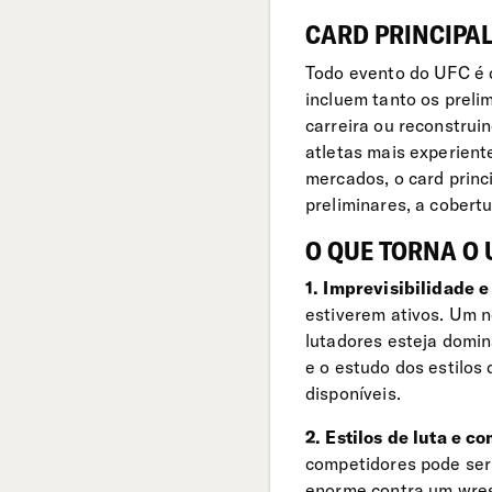
CARD PRINCIPAL
Todo evento do UFC é di
incluem tanto os preli
carreira ou reconstrui
atletas mais experient
mercados, o card princ
preliminares, a cobert
O QUE TORNA O 
1. Imprevisibilidade 
estiverem ativos. Um 
lutadores esteja domi
e o estudo dos estilos 
disponíveis.
2. Estilos de luta e c
competidores pode ser 
enorme contra um wrest