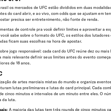
rasil os mercados de UFC estão divididos em duas modalidad
tes do card abrir, e ao vivo, com odds que se ajustam em te
apostar precisa ser entretenimento, não fonte de renda.
mentas de controle pra você definir limites e aproveitar a e
você sabe sobre o formato do UFC, os estilos dos lutadores
adas ficam suas escolhas na hora de apostar.
obre jogo responsável: cada card do UFC reúne dez ou mais 
a mais relevante definir seus limites antes do evento começa
iores de 18 anos.
C
zação de artes marciais mistas do mundo e organiza eventos
turam lutas preliminares e lutas do card principal. Cada co
e cinco minutos e intervalos de um minuto entre eles. O nú
 da luta.
ais:
A maioria das lutas tem três rounds de cinco minutos c