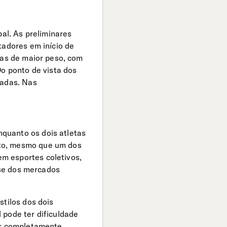
pal. As preliminares
tadores em início de
tas de maior peso, com
Do ponto de vista dos
nadas. Nas
quanto os dois atletas
nto, mesmo que um dos
m esportes coletivos,
lise dos mercados
stilos dos dois
 pode ter dificuldade
ser completamente