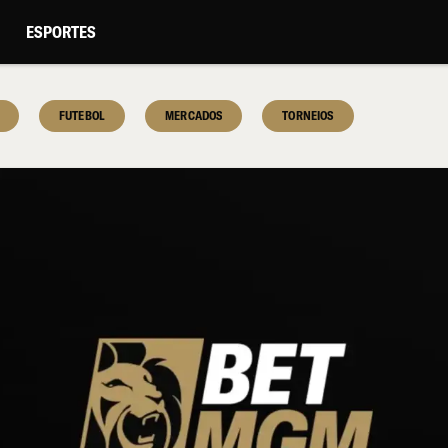
ESPORTES
FUTEBOL
MERCADOS
TORNEIOS