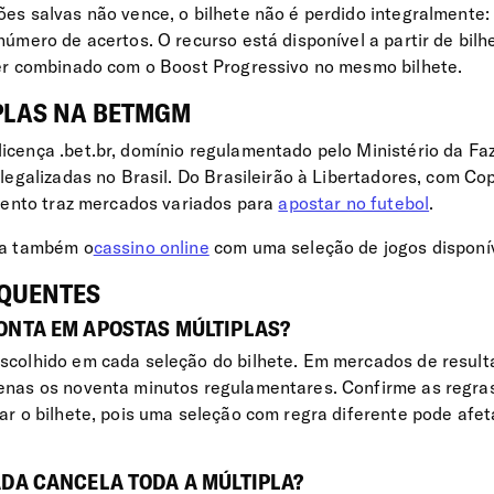
s salvas não vence, o bilhete não é perdido integralmente: 
úmero de acertos. O recurso está disponível a partir de bil
er combinado com o Boost Progressivo no mesmo bilhete.
PLAS NA BETMGM
cença .bet.br, domínio regulamentado pelo Ministério da F
legalizadas no Brasil. Do Brasileirão à Libertadores, com Cop
vento traz mercados variados para
apostar no futebol
.
za também o
cassino online
com uma seleção de jogos disponív
QUENTES
NTA EM APOSTAS MÚLTIPLAS?
colhido em cada seleção do bilhete. Em mercados de resulta
nas os noventa minutos regulamentares. Confirme as regras
r o bilhete, pois uma seleção com regra diferente pode afet
DA CANCELA TODA A MÚLTIPLA?