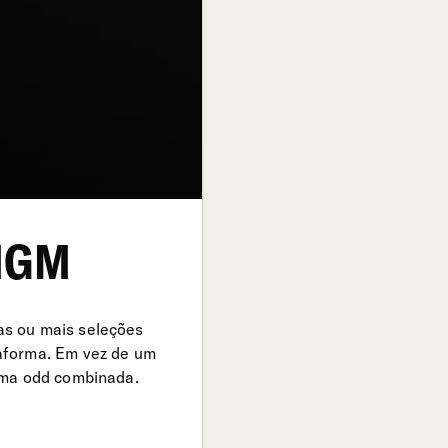
MGM
as ou mais seleções
aforma. Em vez de um
uma odd combinada.