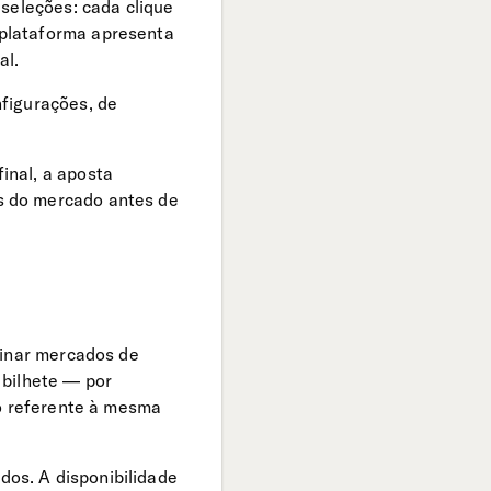
 seleções: cada clique
 plataforma apresenta
al.
figurações, de
inal, a aposta
s do mercado antes de
binar mercados de
 bilhete — por
do referente à mesma
os. A disponibilidade