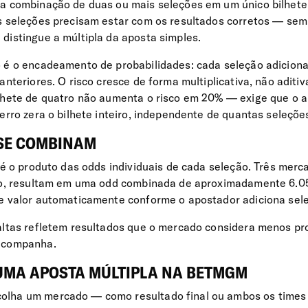
a combinação de duas ou mais seleções em um único bilhete.
s seleções precisam estar com os resultados corretos — sem
distingue a múltipla da aposta simples.
 é o encadeamento de probabilidades: cada seleção adiciona
anteriores. O risco cresce de forma multiplicativa, não aditi
lhete de quatro não aumenta o risco em 20% — exige que o a
 erro zera o bilhete inteiro, independente de quantas seleçõ
SE COMBINAM
a é o produto das odds individuais de cada seleção. Três merc
lo, resultam em uma odd combinada de aproximadamente 6.05 (
e valor automaticamente conforme o apostador adiciona sele
altas refletem resultados que o mercado considera menos pr
 acompanha.
MA APOSTA MÚLTIPLA NA BETMGM
lha um mercado — como resultado final ou ambos os times