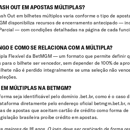
CASH OUT EM APOSTAS MÚLTIPLAS?
ash Out em bilhetes múltiplos varia conforme o tipo de apost
M disponibiliza recursos de encerramento antecipado — inc
Parcial — com condições detalhadas na página de cada funci
INGO E COMO SE RELACIONA COM A MÚLTIPLA?
tipla Flexível da BetMGM — um formato que permite definir 
 para o bilhete ser vencedor, sem depender de 100% de apro
bilhete não é perdido integralmente se uma seleção não vencer
eleções.
 EM MÚLTIPLAS NA BETMGM?
forma seja identificável pelo domínio .bet.br, como é o cas
ataforma diretamente pelo endereço oficial betmgm.bet.br, n
asas de apostas que aceitam cartão de crédito como forma d
islação brasileira proíbe crédito em apostas.
ra maiores de 18 anos. O jogo deve ser praticado de forma 