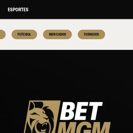
ESPORTES
FUTEBOL
MERCADOS
TORNEIOS