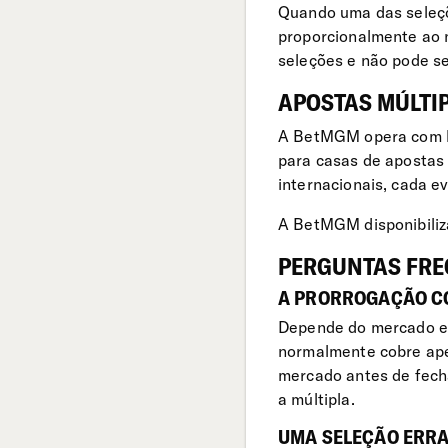
Quando uma das seleçõe
proporcionalmente ao n
seleções e não pode s
APOSTAS MÚLTI
A BetMGM opera com li
para casas de apostas 
internacionais, cada e
A BetMGM disponibili
PERGUNTAS FRE
A PRORROGAÇÃO CO
Depende do mercado es
normalmente cobre ape
mercado antes de fecha
a múltipla.
UMA SELEÇÃO ERRA