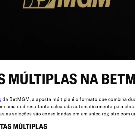
S MÚLTIPLAS NA BET
s
da BetMGM, a aposta múltipla é o formato que combina du
com uma odd resultante calculada automaticamente pela plat
das as seleções são consolidadas em um único registro com 
TAS MÚLTIPLAS