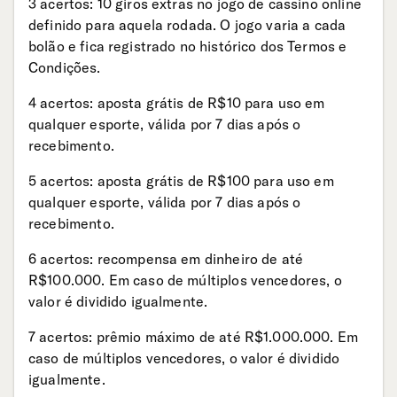
3 acertos: 10 giros extras no jogo de cassino online
definido para aquela rodada. O jogo varia a cada
bolão e fica registrado no histórico dos Termos e
Condições.
4 acertos: aposta grátis de R$10 para uso em
qualquer esporte, válida por 7 dias após o
recebimento.
5 acertos: aposta grátis de R$100 para uso em
qualquer esporte, válida por 7 dias após o
recebimento.
6 acertos: recompensa em dinheiro de até
R$100.000. Em caso de múltiplos vencedores, o
valor é dividido igualmente.
7 acertos: prêmio máximo de até R$1.000.000. Em
caso de múltiplos vencedores, o valor é dividido
igualmente.