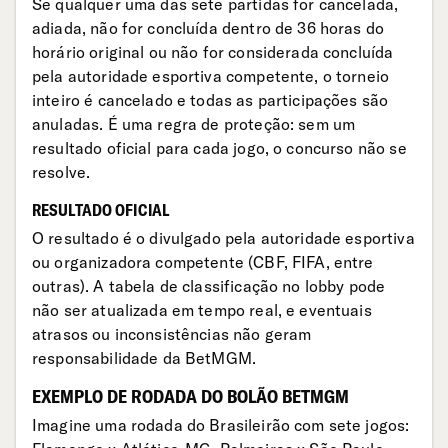
Se qualquer uma das sete partidas for cancelada,
adiada, não for concluída dentro de 36 horas do
horário original ou não for considerada concluída
pela autoridade esportiva competente, o torneio
inteiro é cancelado e todas as participações são
anuladas. É uma regra de proteção: sem um
resultado oficial para cada jogo, o concurso não se
resolve.
RESULTADO OFICIAL
O resultado é o divulgado pela autoridade esportiva
ou organizadora competente (CBF, FIFA, entre
outras). A tabela de classificação no lobby pode
não ser atualizada em tempo real, e eventuais
atrasos ou inconsistências não geram
responsabilidade da BetMGM.
EXEMPLO DE RODADA DO BOLÃO BETMGM
Imagine uma rodada do Brasileirão com sete jogos: