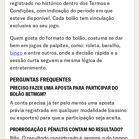
registrado no histórico dentro dos Termos e
Condições, com indicação do período em que
esteve disponível. Cada bolão tem vinculação
exclusiva ao seu jogo.
Quem gosta do formato do bolão, costuma se dar
bem em jogos de palpites, como: roleta, baralho,
bingo
e entre outros, onde a decisão rápida e a
sessão curta seguem a mesma lógica de
entretenimento.
PERGUNTAS FREQUENTES
PRECISO FAZER UMA APOSTA PARA PARTICIPAR DO
BOLÃO BETMGM?
A conta precisa já ter pelo menos uma aposta
prévia registrada em qualquer modalidade (cassino
ou esportes) para que a participação seja aceita.
PRORROGAÇÃO E PÊNALTIS CONTAM NO RESULTADO?
Não. O resultado considerado é sempre o do tempo