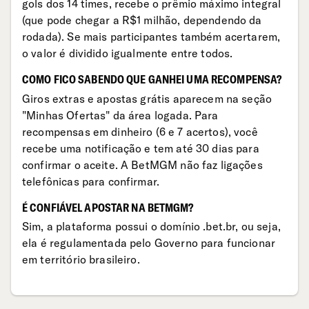
gols dos 14 times, recebe o prêmio máximo integral
(que pode chegar a R$1 milhão, dependendo da
rodada). Se mais participantes também acertarem,
o valor é dividido igualmente entre todos.
COMO FICO SABENDO QUE GANHEI UMA RECOMPENSA?
Giros extras e apostas grátis aparecem na seção
"Minhas Ofertas" da área logada. Para
recompensas em dinheiro (6 e 7 acertos), você
recebe uma notificação e tem até 30 dias para
confirmar o aceite. A BetMGM não faz ligações
telefônicas para confirmar.
É CONFIÁVEL APOSTAR NA BETMGM?
Sim, a plataforma possui o domínio .bet.br, ou seja,
ela é regulamentada pelo Governo para funcionar
em território brasileiro.