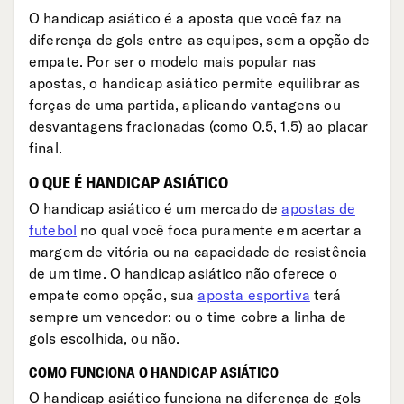
O handicap asiático é a aposta que você faz na
diferença de gols entre as equipes, sem a opção de
empate. Por ser o modelo mais popular nas
apostas, o handicap asiático permite equilibrar as
forças de uma partida, aplicando vantagens ou
desvantagens fracionadas (como 0.5, 1.5) ao placar
final.
O QUE É HANDICAP ASIÁTICO
O handicap asiático é um mercado de
apostas de
futebol
no qual você foca puramente em acertar a
margem de vitória ou na capacidade de resistência
de um time. O handicap asiático não oferece o
empate como opção, sua
aposta esportiva
terá
sempre um vencedor: ou o time cobre a linha de
gols escolhida, ou não.
COMO FUNCIONA O HANDICAP ASIÁTICO
O handicap asiático funciona na diferença de gols