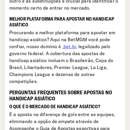
outro e às substituições é crucial para identificar o
momento certo de entrar no mercado.
MELHOR PLATAFORMA PARA APOSTAR NO HANDICAP
ASIÁTICO
Procurando a melhor plataforma para apostar em
handicap asiático? Aqui na BetMGM você pode
confiar, nosso domínio é
.bet.br
, legalizado pelo
governo federal. A cobertura das apostas de
handicap asiático incluem o Brasileirão, Copa do
Brasil, Libertadores, Premier League, La Liga,
Champions League e dezenas de outras
competições.
PERGUNTAS FREQUENTES SOBRE APOSTAS NO
HANDICAP ASIÁTICO
O QUE É O MERCADO DE HANDICAP ASIÁTICO?
É a aposta na diferença de gols entre as equipes,
eliminando a opção de empate através de
Acompanhe o Guia de Apostas esportivas para