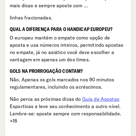
mais dicas e sempre aposte com …
linhas fracionadas.
QUAL A DIFERENÇA PARA O HANDICAP EUROPEU?
O europeu mantém o empate como opção de
aposta e usa números inteiros, permitindo apostas
no empate, já no asiático você deve escolher a
vantagem em apenas um dos times.
GOLS NA PRORROGAÇÃO CONTAM?
Não. Apenas os gols marcados nos 90 minutos
regulamentares, incluindo os acréscimos.
Não perca as próximas dicas do
Guia de Apostas
Esportivas e leve seu conhecimento a outro nível.
Lembre-se: aposte sempre com responsabilidade.
+18