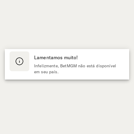
Lamentamos muito!
Infelizmente, BetMGM não está disponível
em seu país.
Trazido para você por