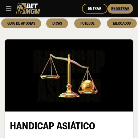
ENTRAR
REGISTRAR
GUIA DE APOSTAS
DICAS
FUTEBOL
MERCADOS
HANDICAP ASIÁTICO