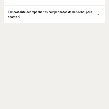
É importante acompanhar os campeonatos de handebol para
apostar?