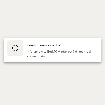
Lamentamos muito!
Infelizmente, BetMGM não está disponível
em seu país.
Trazido para você por