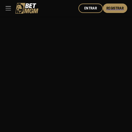
ENTRAR
REGISTRAR