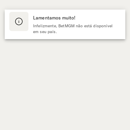
Lamentamos muito!
Infelizmente, BetMGM não está disponível
em seu país.
Trazido para você por
BAIXE O APLICATIVO BETMGM BRASIL
MÍDIA SOCIAL