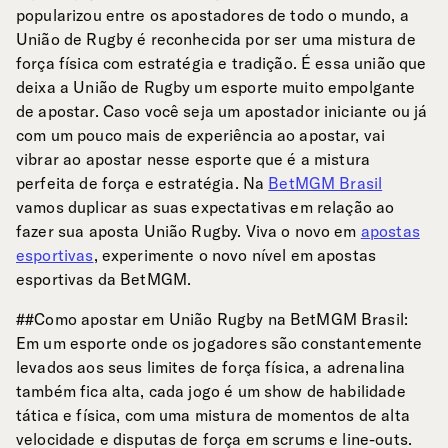
popularizou entre os apostadores de todo o mundo, a
União de Rugby é reconhecida por ser uma mistura de
força física com estratégia e tradição. É essa união que
deixa a União de Rugby um esporte muito empolgante
de apostar. Caso você seja um apostador iniciante ou já
com um pouco mais de experiência ao apostar, vai
vibrar ao apostar nesse esporte que é a mistura
perfeita de força e estratégia. Na
BetMGM Brasil
vamos duplicar as suas expectativas em relação ao
fazer sua aposta União Rugby. Viva o novo em
apostas
esportivas
, experimente o novo nível em apostas
esportivas da BetMGM.
##Como apostar em União Rugby na BetMGM Brasil:
Em um esporte onde os jogadores são constantemente
levados aos seus limites de força física, a adrenalina
também fica alta, cada jogo é um show de habilidade
tática e física, com uma mistura de momentos de alta
velocidade e disputas de força em scrums e line-outs.