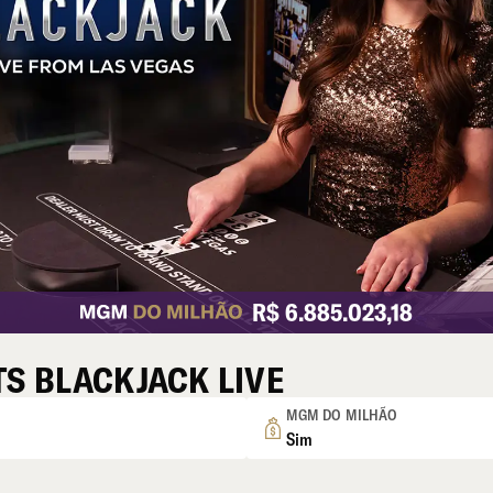
R$ 6.885.023,18
TS BLACKJACK LIVE
MGM DO MILHÃO
Sim