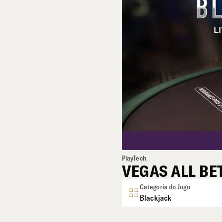
PlayTech
VEGAS ALL BE
Categoria do Jogo
Blackjack