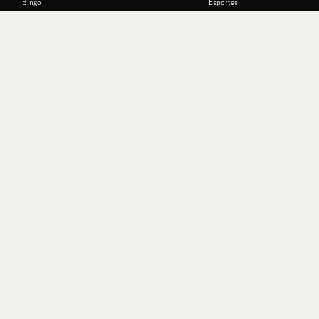
Bingo
Esportes
BETMGM