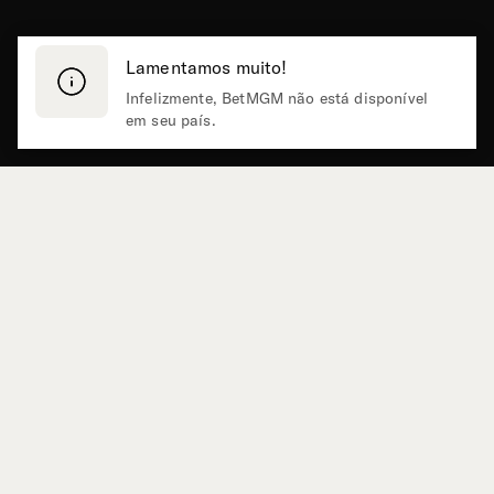
Lamentamos muito!
Infelizmente, BetMGM não está disponível
em seu país.
Trazido para você por
BAIXE O APLICATIVO BETMGM BRASIL
MÍDIA SOCIAL