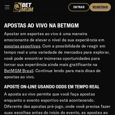
ENTRAR
REGISTRAR
APOSTAS AO VIVO NA BETMGM
Apostar em esportes ao vivo é uma maneira
emocionante de elevar o nível da sua experiência em
apostas esportivas
. Com a possibilidade de reagir em
tempo real e uma variedade de mercados para explorar,
você pode encontrar inúmeras oportunidades para
tornar sua experiência ainda mais gratificante na
BetMGM Brasil
. Continue lendo para mais dicas de
apostas ao vivo.
APOSTE ON-LINE USANDO ODDS EM TEMPO REAL
A aposta ao vivo permite que você faça apostas
enquanto o evento esportivo está acontecendo.
Diferente das apostas pré-jogo, onde você precisa fazer
suas escolhas antes do início do evento, as apostas ao