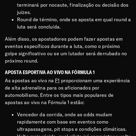
terminará por nocaute, finalização ou decisão dos
juízes.
Round de término, onde se aposta em qual round a
luta será concluída.
Além disso, os apostadores podem fazer apostas em
eventos específicos durante a luta, como o próximo
golpe significativo ou se um lutador será derrubado no
próximo round.
APOSTA ESPORTIVA AO VIVO NA FÓRMULA 1
As apostas ao vivo na
F1
proporcionam uma experiência
de alta adrenalina para os aficionados por
automobilismo. Entre os tipos mais populares de
apostas ao vivo na Fórmula 1 estão:
Vencedor da corrida, onde as odds mudam
rapidamente com base em eventos como
ultrapassagens, pit stops e condições climáticas.