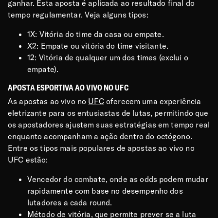
ganhar. Esta aposta é aplicada ao resultado final do
tempo regulamentar. Veja alguns tipos:
1X: Vitória do time da casa ou empate.
X2: Empate ou vitória do time visitante.
12: Vitória de qualquer um dos times (exclui o
empate).
APOSTA ESPORTIVA AO VIVO NO UFC
As apostas ao vivo no
UFC
oferecem uma experiência
eletrizante para os entusiastas de lutas, permitindo que
os apostadores ajustem suas estratégias em tempo real
enquanto acompanham a ação dentro do octógono.
Entre os tipos mais populares de apostas ao vivo no
UFC estão:
Vencedor do combate, onde as odds podem mudar
rapidamente com base no desempenho dos
lutadores a cada round.
Método de vitória, que permite prever se a luta