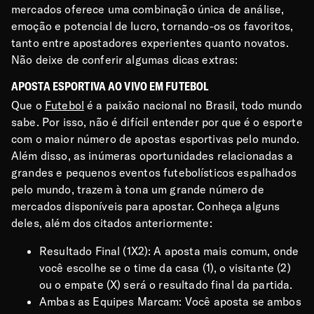
mercados oferece uma combinação única de análise,
emoção e potencial de lucro, tornando-os os favoritos,
tanto entre apostadores experientes quanto novatos.
Não deixe de conferir algumas dicas extras:
APOSTA ESPORTIVA AO VIVO EM FUTEBOL
Que o
Futebol
é a paixão nacional no Brasil, todo mundo
sabe. Por isso, não é difícil entender por que é o esporte
com o maior número de apostas esportivas pelo mundo.
Além disso, as inúmeras oportunidades relacionadas a
grandes e pequenos eventos futebolísticos espalhados
pelo mundo, trazem à tona um grande número de
mercados disponíveis para apostar. Conheça alguns
deles, além dos citados anteriormente:
Resultado Final (1X2): A aposta mais comum, onde
você escolhe se o time da casa (1), o visitante (2)
ou o empate (X) será o resultado final da partida.
Ambas as Equipes Marcam: Você aposta se ambos