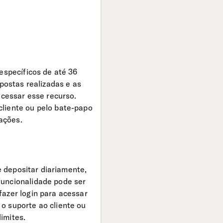
específicos de até 36
postas realizadas e as
acessar esse recurso.
liente ou pelo bate-papo
ações.
e depositar diariamente,
funcionalidade pode ser
fazer login para acessar
o suporte ao cliente ou
limites.