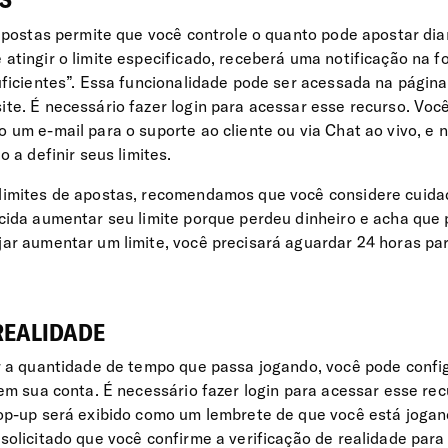
 apostas permite que você controle o quanto pode apostar d
atingir o limite especificado, receberá uma notificação na f
uficientes”. Essa funcionalidade pode ser acessada na página
site. É necessário fazer login para acessar esse recurso. V
 um e-mail para o suporte ao cliente ou via Chat ao vivo, e
 a definir seus limites.
limites de apostas, recomendamos que você considere cuid
cida aumentar seu limite porque perdeu dinheiro e acha que
jar aumentar um limite, você precisará aguardar 24 horas p
REALIDADE
r a quantidade de tempo que passa jogando, você pode confi
 em sua conta. É necessário fazer login para acessar esse re
op-up será exibido como um lembrete de que você está jogan
solicitado que você confirme a verificação de realidade par