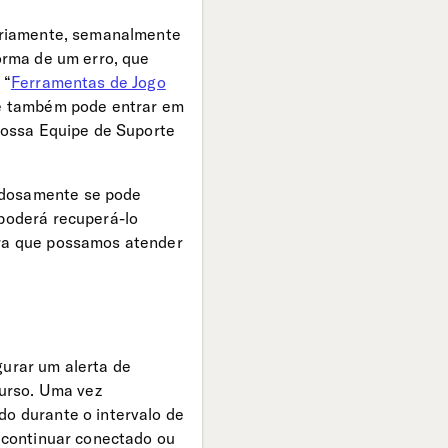
iariamente, semanalmente
orma de um erro, que
 “
Ferramentas de Jogo
ocê também pode entrar em
 nossa Equipe de Suporte
adosamente se pode
 poderá recuperá-lo
ara que possamos atender
gurar um alerta de
curso. Uma vez
do durante o intervalo de
a continuar conectado ou