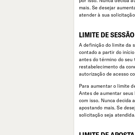
por isso. Nunca decida a
mais. Se desejar aument
atender à sua solicitação
LIMITE DE SESSÃO
A definição do limite da
contado a partir do iníci
antes do término do seu
restabelecimento da cone
autorização de acesso c
Para aumentar o limite d
Antes de aumentar seus 
com isso. Nunca decida a
apostando mais. Se desej
solicitação seja atendida
LIMITE DE APOST