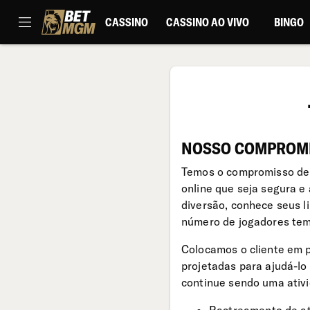
CASSINO
CASSINO AO VIVO
BINGO
NOSSO COMPROM
Temos o compromisso de 
online que seja segura e
diversão, conhece seus 
número de jogadores tem 
Colocamos o cliente em p
projetadas para ajudá-lo 
continue sendo uma ativid