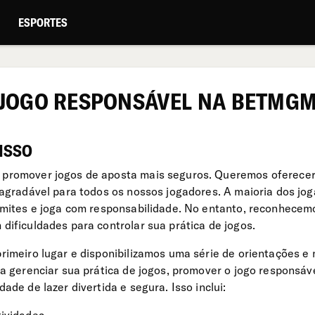
ESPORTES
JOGO RESPONSÁVEL NA BETMG
ISSO
promover jogos de aposta mais seguros. Queremos oferecer
 agradável para todos os nossos jogadores. A maioria dos jog
limites e joga com responsabilidade. No entanto, reconhece
dificuldades para controlar sua prática de jogos.
rimeiro lugar e disponibilizamos uma série de orientações e
a gerenciar sua prática de jogos, promover o jogo responsáve
ade de lazer divertida e segura. Isso inclui: