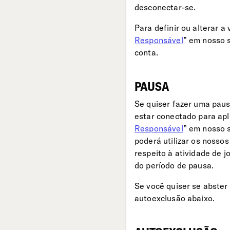
desconectar-se.
Para definir ou alterar a
Responsável
” em nosso s
conta.
PAUSA
Se quiser fazer uma paus
estar conectado para apli
Responsável
” em nosso s
poderá utilizar os nosso
respeito à atividade de 
do período de pausa.
Se você quiser se abster
autoexclusão abaixo.