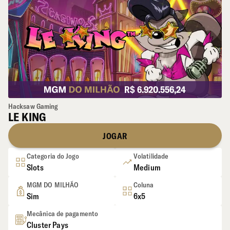
R$ 6.920.556,24
Hacksaw Gaming
LE KING
JOGAR
Categoria do Jogo
Volatilidade
Slots
Medium
MGM DO MILHÃO
Coluna
Sim
6x5
Mecânica de pagamento
Cluster Pays