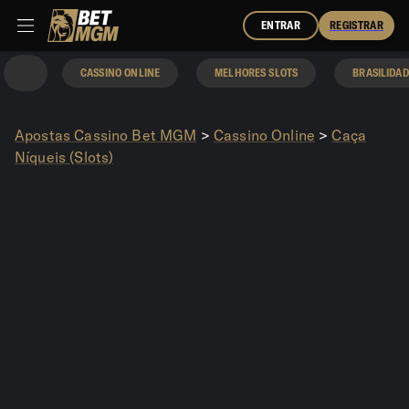
ENTRAR
REGISTRAR
CASSINO ONLINE
MELHORES SLOTS
BRASILIDAD
Apostas Cassino Bet MGM
>
Cassino Online
>
Caça
Níqueis (Slots)