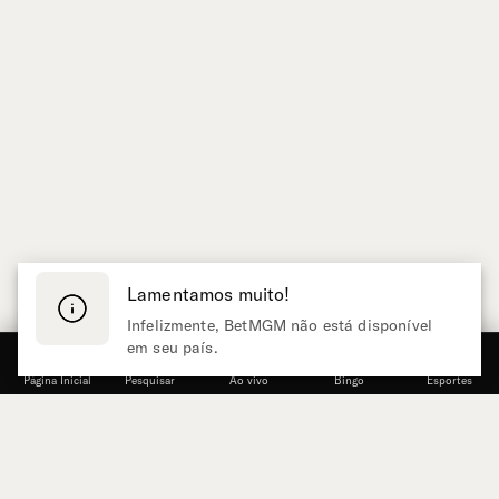
Lamentamos muito!
Infelizmente, BetMGM não está disponível
em seu país.
Página Inicial
Pesquisar
Ao vivo
Bingo
Esportes