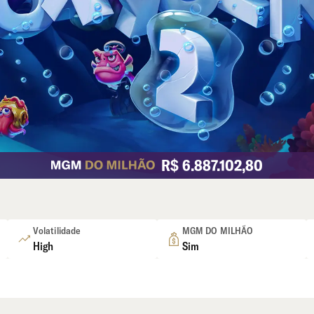
R$ 6.887.102,80
Volatilidade
MGM DO MILHÃO
High
Sim