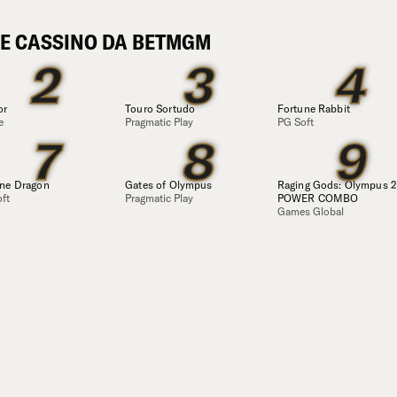
E CASSINO DA BETMGM
2
3
4
or
Touro Sortudo
Fortune Rabbit
e
Pragmatic Play
PG Soft
7
8
9
une Dragon
Gates of Olympus
Raging Gods: Olympus 2
ft
Pragmatic Play
POWER COMBO
Games Global