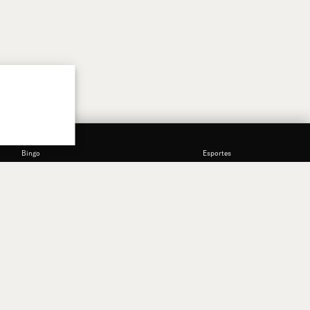
Bingo
Esportes