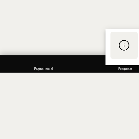
Página Inicial
Pesquisar