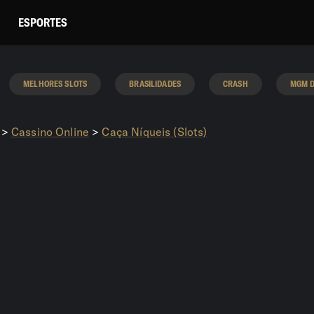
ESPORTES
MELHORES SLOTS
BRASILIDADES
CRASH
MGM D
>
Cassino Online
>
Caça Níqueis (Slots)