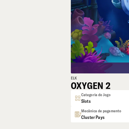
ELK
OXYGEN 2
Categoria do Jogo
Slots
Mecânica de pagamento
Cluster Pays