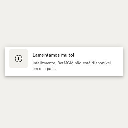
Lamentamos muito!
Infelizmente, BetMGM não está disponível
em seu país.
Trazido para você por