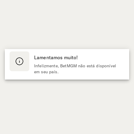
Lamentamos muito!
Infelizmente, BetMGM não está disponível
em seu país.
Trazido para você por