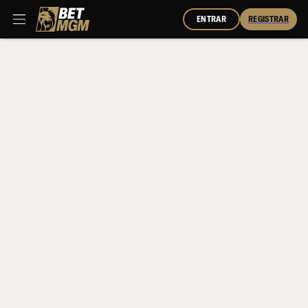
ENTRAR
REGISTRAR