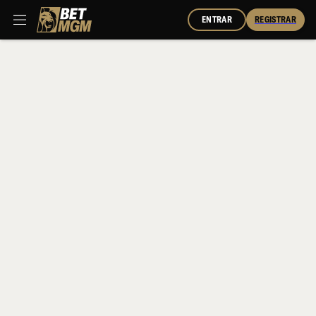
ENTRAR
REGISTRAR