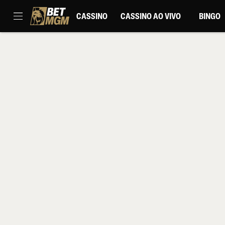
CASSINO
CASSINO AO VIVO
BINGO