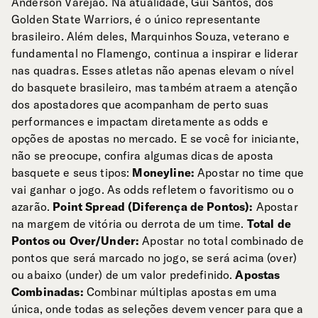
Anderson Varejão. Na atualidade, Gui Santos, dos
Golden State Warriors, é o único representante
brasileiro. Além deles, Marquinhos Souza, veterano e
fundamental no Flamengo, continua a inspirar e liderar
nas quadras. Esses atletas não apenas elevam o nível
do basquete brasileiro, mas também atraem a atenção
dos apostadores que acompanham de perto suas
performances e impactam diretamente as odds e
opções de apostas no mercado. E se você for iniciante,
não se preocupe, confira algumas dicas de aposta
basquete e seus tipos:
Moneyline:
Apostar no time que
vai ganhar o jogo. As odds refletem o favoritismo ou o
azarão.
Point Spread (Diferença de Pontos):
Apostar
na margem de vitória ou derrota de um time.
Total de
Pontos ou Over/Under:
Apostar no total combinado de
pontos que será marcado no jogo, se será acima (over)
ou abaixo (under) de um valor predefinido.
Apostas
Combinadas:
Combinar múltiplas apostas em uma
única, onde todas as seleções devem vencer para que a