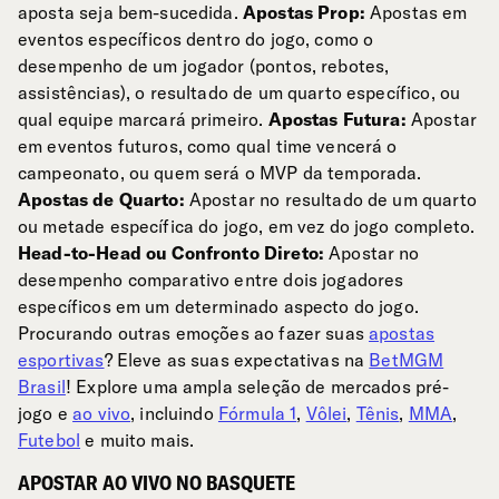
aposta seja bem-sucedida.
Apostas Prop:
Apostas em
eventos específicos dentro do jogo, como o
desempenho de um jogador (pontos, rebotes,
assistências), o resultado de um quarto específico, ou
qual equipe marcará primeiro.
Apostas Futura:
Apostar
em eventos futuros, como qual time vencerá o
campeonato, ou quem será o MVP da temporada.
Apostas de Quarto:
Apostar no resultado de um quarto
ou metade específica do jogo, em vez do jogo completo.
Head-to-Head ou Confronto Direto:
Apostar no
desempenho comparativo entre dois jogadores
específicos em um determinado aspecto do jogo.
Procurando outras emoções ao fazer suas
apostas
esportivas
? Eleve as suas expectativas na
BetMGM
Brasil
! Explore uma ampla seleção de mercados pré-
jogo e
ao vivo
, incluindo
Fórmula 1
,
Vôlei
,
Tênis
,
MMA
,
Futebol
e muito mais.
APOSTAR AO VIVO NO BASQUETE