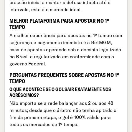
pressão inicial e manter a defesa intacta até o
intervalo, este é o mercado ideal.
MELHOR PLATAFORMA PARA APOSTAR NO 1º
TEMPO
A melhor experiência para apostas no 1º tempo com
segurança e pagamento imediato é a BetMGM,
casa de apostas operando sob o domínio
legalizado
no Brasil e regularizado em conformidade com o
governo Federal.
PERGUNTAS FREQUENTES SOBRE APOSTAS NO 1º
TEMPO
O QUE ACONTECE SE O GOL SAIR EXATAMENTE NOS
ACRÉSCIMOS?
Não importa se a rede balançar aos 2 ou aos 48
minutos; desde que o árbitro não tenha apitado o
fim da primeira etapa, o gol é 100% válido para
todos os mercados de 1º tempo.