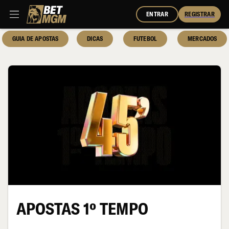
ENTRAR
REGISTRAR
GUIA DE APOSTAS
DICAS
FUTEBOL
MERCADOS
APOSTAS 1º TEMPO