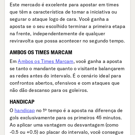
Este mercado é excelente para apostar em times
que têm a característica de tomar a iniciativa ou
segurar o ataque logo de cara. Você ganha a
aposta se o seu escolhido terminar a primeira etapa
na frente, independentemente de qualquer
reviravolta que possa acontecer no segundo tempo.
AMBOS OS TIMES MARCAM
Em
Ambos os Times Marcam
, você ganha a aposta
se tanto o mandante quanto o visitante balançarem
as redes antes do intervalo. É o cenário ideal para
confrontos abertos, ofensivos e com ataques que
não dão descanso para os goleiros.
HANDICAP
O
handicap
no 1º tempo é a aposta na diferença de
gols exclusivamente para os primeiros 45 minutos.
Ao aplicar uma vantagem ou desvantagem (como
-0.5 ou +0.5) ao placar do intervalo, você consegue