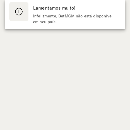
Lamentamos muito!
Infelizmente, BetMGM não está disponível
em seu país.
Trazido para você por
BAIXE O APLICATIVO BETMGM BRASIL
APOSTA ESPORTIVA
CASSINO
Apostas de Futebol
Cassino Bet