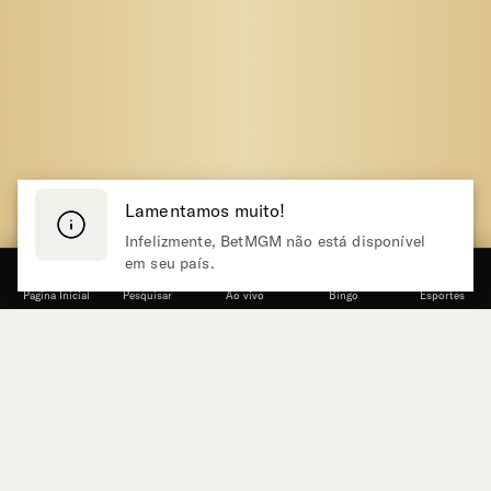
Lamentamos muito!
Infelizmente, BetMGM não está disponível
em seu país.
Página Inicial
Pesquisar
Ao vivo
Bingo
Esportes
Trazido para você por