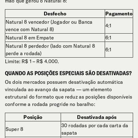
mão que gerou o Natural 8:
Desfecho
Pagamento
Natural 8 vencedor (Jogador ou Banca
4:1
vence com Natural 8)
Natural 8 em Empate
6:1
Natural 8 perdedor (lado com Natural 8
6:1
perde a rodada)
Limite: R$ 1 – R$ 4.000.
QUANDO AS POSIÇÕES ESPECIAIS SÃO DESATIVADAS?
Os dois mercados possuem desativação automática
vinculada ao avanço da sapata — um elemento
estrutural do formato que reduz as posições disponíveis
conforme a rodada progride no baralho:
Posição
Desativada após
30 rodadas por cada carta da
Super 8
sapata