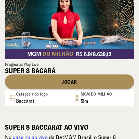
R$ 6.918.639,12
Pragmatic Play Live
SUPER 8 BACARÁ
JOGAR
Categoria do Jogo
MGM DO MILHÃO
Baccarat
Sim
SUPER 8 BACCARAT AO VIVO
No
cassino ao vivo
da BetMGM Brasil, o Super 8