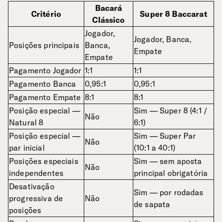
Bacará
Critério
Super 8 Baccarat
Clássico
Jogador,
Jogador, Banca,
Posições principais
Banca,
Empate
Empate
Pagamento Jogador
1:1
1:1
Pagamento Banca
0,95:1
0,95:1
Pagamento Empate
8:1
8:1
Posição especial —
Sim — Super 8 (4:1 /
Não
Natural 8
6:1)
Posição especial —
Sim — Super Par
Não
par inicial
(10:1 a 40:1)
Posições especiais
Sim — sem aposta
Não
independentes
principal obrigatória
Desativação
Sim — por rodadas
progressiva de
Não
de sapata
posições