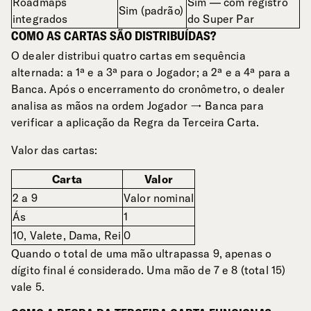
Roadmaps
Sim — com registro
Sim (padrão)
integrados
do Super Par
COMO AS CARTAS SÃO DISTRIBUÍDAS?
O dealer distribui quatro cartas em sequência
alternada: a 1ª e a 3ª para o Jogador; a 2ª e a 4ª para a
Banca. Após o encerramento do cronômetro, o dealer
analisa as mãos na ordem Jogador → Banca para
verificar a aplicação da Regra da Terceira Carta.
Valor das cartas:
Carta
Valor
2 a 9
Valor nominal
Ás
1
10, Valete, Dama, Rei
0
Quando o total de uma mão ultrapassa 9, apenas o
dígito final é considerado. Uma mão de 7 e 8 (total 15)
vale 5.