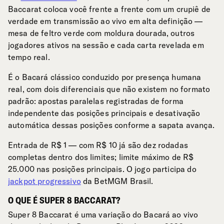
Baccarat coloca você frente a frente com um crupiê de
verdade em transmissão ao vivo em alta definição —
mesa de feltro verde com moldura dourada, outros
jogadores ativos na sessão e cada carta revelada em
tempo real.
É o Bacará clássico conduzido por presença humana
real, com dois diferenciais que não existem no formato
padrão: apostas paralelas registradas de forma
independente das posições principais e desativação
automática dessas posições conforme a sapata avança.
Entrada de R$ 1 — com R$ 10 já são dez rodadas
completas dentro dos limites; limite máximo de R$
25.000 nas posições principais. O jogo participa do
jackpot progressivo
da BetMGM Brasil.
O QUE É SUPER 8 BACCARAT?
Super 8 Baccarat é uma variação do Bacará ao vivo