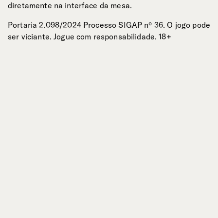
diretamente na interface da mesa.
Portaria 2.098/2024 Processo SIGAP nº 36. O jogo pode
ser viciante. Jogue com responsabilidade. 18+