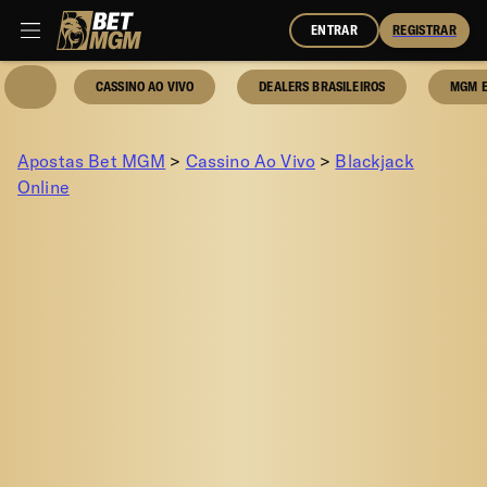
ENTRAR
REGISTRAR
CASSINO AO VIVO
DEALERS BRASILEIROS
MGM E
Apostas Bet MGM
>
Cassino Ao Vivo
>
Blackjack
Online