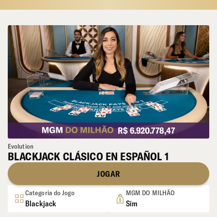
R$ 6.920.778,47
Evolution
BLACKJACK CLÁSICO EN ESPAÑOL 1
JOGAR
Categoria do Jogo
MGM DO MILHÃO
Blackjack
Sim