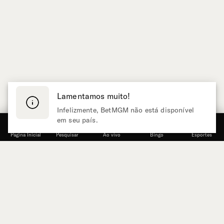
Lamentamos muito!
Infelizmente, BetMGM não está disponível
em seu país.
Página Inicial
Pesquisar
Ao vivo
Bingo
Esportes
Trazido para você por