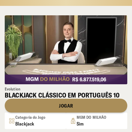
R$ 6.877.519,06
Evolution
BLACKJACK CLÁSSICO EM PORTUGUÊS 10
JOGAR
Categoria do Jogo
MGM DO MILHÃO
Blackjack
Sim