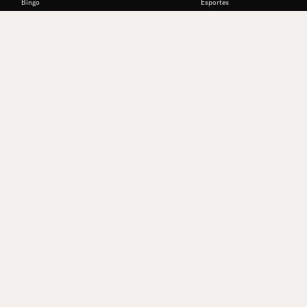
Bingo
Esportes
BETMGM