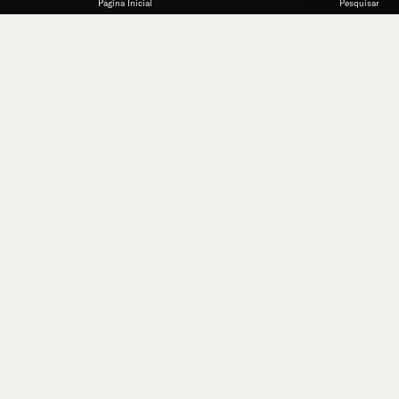
Página Inicial
Pesquisar
APOSTA ESPORTIVA