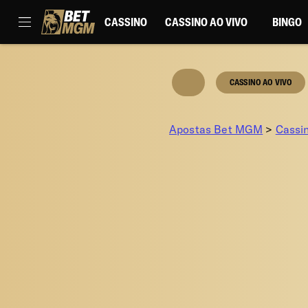
CASSINO
CASSINO AO VIVO
BINGO
CASSINO AO VIVO
Apostas Bet MGM
>
Cassi