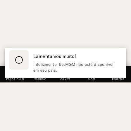
Lamentamos muito!
Infelizmente, BetMGM não está disponível
em seu país.
Página Inicial
Pesquisar
Ao vivo
Bingo
Esportes
Trazido para você por