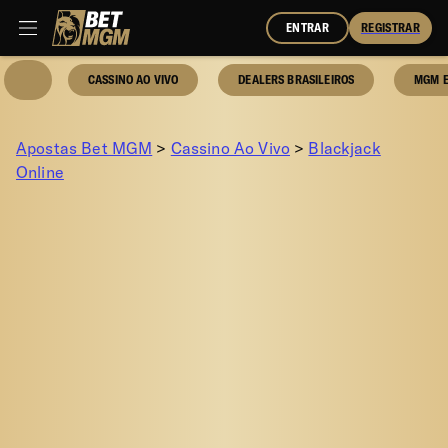
ENTRAR
REGISTRAR
CASSINO AO VIVO
DEALERS BRASILEIROS
MGM E
Apostas Bet MGM
>
Cassino Ao Vivo
>
Blackjack
Online