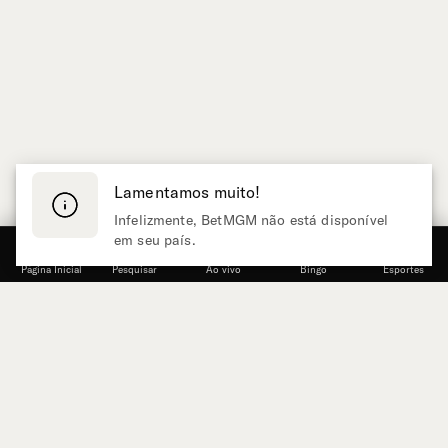
Lamentamos muito!
Infelizmente, BetMGM não está disponível
em seu país.
Página Inicial
Pesquisar
Ao vivo
Bingo
Esportes
Trazido para você por