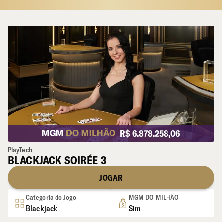
R$ 6.878.258,06
PlayTech
BLACKJACK SOIRÉE 3
JOGAR
Categoria do Jogo
MGM DO MILHÃO
Blackjack
Sim